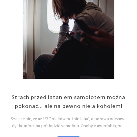
Strach przed lataniem samolotem można
pokonać… ale na pewno nie alkoholem!
Szacuje się, że aż 1/3 Polaków boi się latać, a połowa odczuwa
dyskomfort na pokładzie samolotu. Osoby z awiofobią, bo…