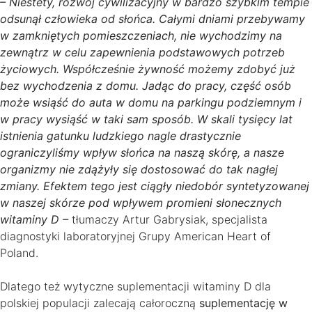
– Niestety, rozwój cywilizacyjny w bardzo szybkim tempie
odsunął człowieka od słońca. Całymi dniami przebywamy
w zamkniętych pomieszczeniach, nie wychodzimy na
zewnątrz w celu zapewnienia podstawowych potrzeb
życiowych. Współcześnie żywność możemy zdobyć już
bez wychodzenia z domu. Jadąc do pracy, część osób
może wsiąść do auta w domu na parkingu podziemnym i
w pracy wysiąść w taki sam sposób. W skali tysięcy lat
istnienia gatunku ludzkiego nagle drastycznie
ograniczyliśmy wpływ słońca na naszą skórę, a nasze
organizmy nie zdążyły się dostosować do tak nagłej
zmiany. Efektem tego jest ciągły niedobór syntetyzowanej
w naszej skórze pod wpływem promieni słonecznych
witaminy D –
tłumaczy Artur Gabrysiak, specjalista
diagnostyki laboratoryjnej Grupy American Heart of
Poland.
Dlatego też wytyczne suplementacji witaminy D dla
polskiej populacji zalecają całoroczną
suplementację w