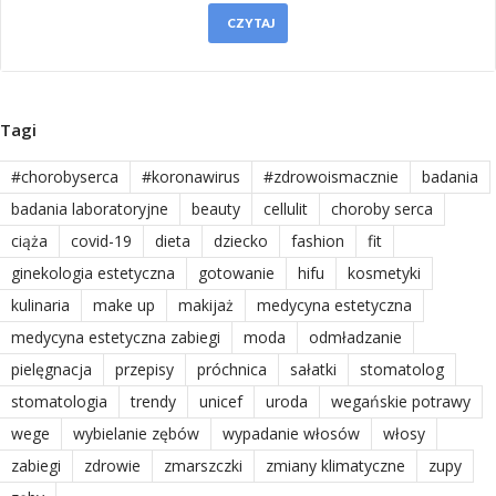
CZYTAJ
Tagi
#chorobyserca
#koronawirus
#zdrowoismacznie
badania
badania laboratoryjne
beauty
cellulit
choroby serca
ciąża
covid-19
dieta
dziecko
fashion
fit
ginekologia estetyczna
gotowanie
hifu
kosmetyki
kulinaria
make up
makijaż
medycyna estetyczna
medycyna estetyczna zabiegi
moda
odmładzanie
pielęgnacja
przepisy
próchnica
sałatki
stomatolog
stomatologia
trendy
unicef
uroda
wegańskie potrawy
wege
wybielanie zębów
wypadanie włosów
włosy
zabiegi
zdrowie
zmarszczki
zmiany klimatyczne
zupy