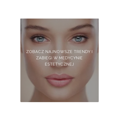
ZOBACZ NAJNOWSZE TRENDY I
ZABIEGI W MEDYCYNIE
ESTETYCZNEJ