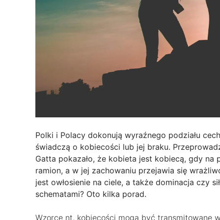
Polki i Polacy dokonują wyraźnego podziału cec
świadczą o kobiecości lub jej braku. Przeprowad
Gatta pokazało, że kobieta jest kobiecą, gdy na 
ramion, a w jej zachowaniu przejawia się wrażliw
jest owłosienie na ciele, a także dominacja czy s
schematami? Oto kilka porad.
Wzorce nt. kobiecości mogą być transmitowane w r