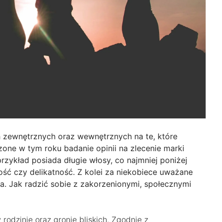
h zewnętrznych oraz wewnętrznych na te, które
zone w tym roku badanie opinii na zlecenie marki
przykład posiada długie włosy, co najmniej poniżej
ość czy delikatność. Z kolei za niekobiece uważane
iła. Jak radzić sobie z zakorzenionymi, społecznymi
odzinie oraz gronie bliskich. Zgodnie z