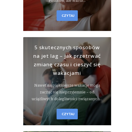
Polaków, ale warto…
CZYTAJ
5 skutecznych sposobów
na jet lag – jak przetrwać
zmianę czasu i cieszyć się
wakacjami
Nawet najpiękniejsze wakacje mogą
zacząć się nieprzyjemnie – od
uciążliwych dolegliwości związanych…
CZYTAJ