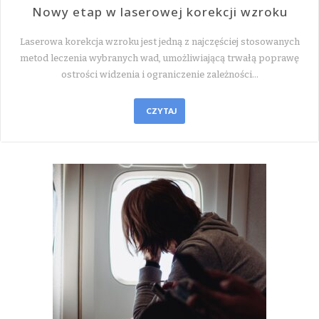
Nowy etap w laserowej korekcji wzroku
Laserowa korekcja wzroku jest jedną z najczęściej stosowanych
metod leczenia wybranych wad, umożliwiającą trwałą poprawę
ostrości widzenia i ograniczenie zależności…
CZYTAJ