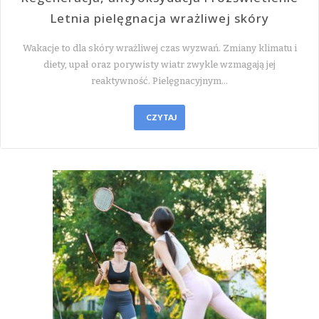
Letnia pielęgnacja wrażliwej skóry
Wakacje to dla skóry wrażliwej czas wyzwań. Zmiany klimatu i
diety, upał oraz porywisty wiatr zwykle wzmagają jej
reaktywność. Pielęgnacyjnym…
CZYTAJ