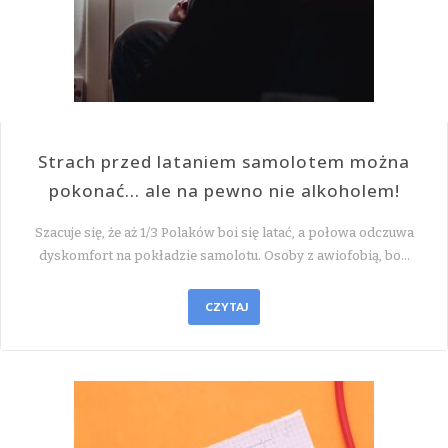
Strach przed lataniem samolotem można
pokonać… ale na pewno nie alkoholem!
Szacuje się, że aż 1/3 Polaków boi się latać, a połowa odczuwa
dyskomfort na pokładzie samolotu. Osoby z awiofobią, bo…
CZYTAJ