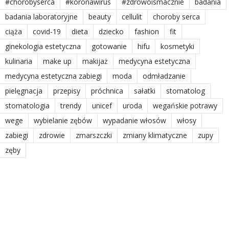
#chorobyserca
#koronawirus
#zdrowoismacznie
badania
badania laboratoryjne
beauty
cellulit
choroby serca
ciąża
covid-19
dieta
dziecko
fashion
fit
ginekologia estetyczna
gotowanie
hifu
kosmetyki
kulinaria
make up
makijaż
medycyna estetyczna
medycyna estetyczna zabiegi
moda
odmładzanie
pielęgnacja
przepisy
próchnica
sałatki
stomatolog
stomatologia
trendy
unicef
uroda
wegańskie potrawy
wege
wybielanie zębów
wypadanie włosów
włosy
zabiegi
zdrowie
zmarszczki
zmiany klimatyczne
zupy
zęby