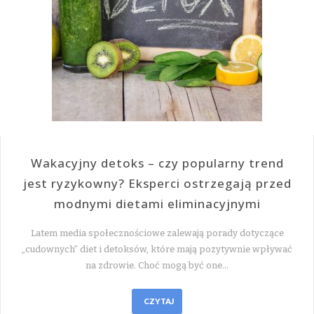
Wakacyjny detoks – czy popularny trend
jest ryzykowny? Eksperci ostrzegają przed
modnymi dietami eliminacyjnymi
Latem media społecznościowe zalewają porady dotyczące
„cudownych” diet i detoksów, które mają pozytywnie wpływać
na zdrowie. Choć mogą być one…
CZYTAJ