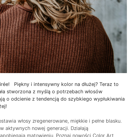
rée! Piękny i intensywny kolor na dłużej? Teraz to
tała stworzona z myślą o potrzebach włosów
ają o odcienie z tendencją do szybkiego wypłukiwania
ej!
zostawia włosy zregenerowane, miękkie i pełne blasku.
w aktywnych nowej generacji. Działają
zapobiegają matowieniu. Poznaj nowości Color Art