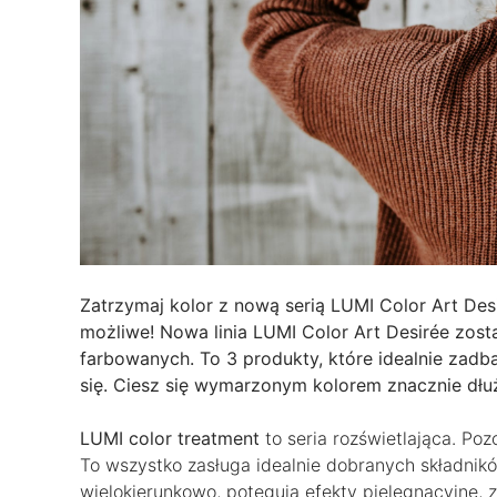
Zatrzymaj kolor z nową serią LUMI Color Art Desi
możliwe! Nowa linia LUMI Color Art Desirée zos
farbowanych. To 3 produkty, które idealnie zadb
się. Ciesz się wymarzonym kolorem znacznie dłuż
LUMI color treatment
to seria rozświetlająca. Po
To wszystko zasługa idealnie dobranych składnikó
wielokierunkowo, potęgują efekty pielęgnacyjne, 