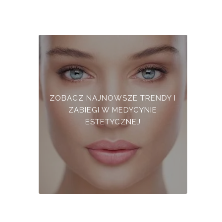
ZOBACZ NAJNOWSZE TRENDY I
ZABIEGI W MEDYCYNIE
ESTETYCZNEJ