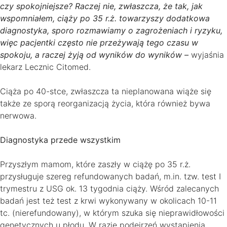
czy spokojniejsze? Raczej nie, zwłaszcza, że tak, jak
wspomniałem, ciąży po 35 r.ż. towarzyszy dodatkowa
diagnostyka, sporo rozmawiamy o zagrożeniach i ryzyku,
więc pacjentki często nie przeżywają tego czasu w
spokoju, a raczej żyją od wyników do wyników –
wyjaśnia
lekarz Lecznic Citomed.
Ciąża po 40-stce, zwłaszcza ta nieplanowana wiąże się
także ze sporą reorganizacją życia, która również bywa
nerwowa.
Diagnostyka przede wszystkim
Przyszłym mamom, które zaszły w ciążę po 35 r.ż.
przysługuje szereg refundowanych badań, m.in. tzw. test I
trymestru z USG ok. 13 tygodnia ciąży. Wśród zalecanych
badań jest też test z krwi wykonywany w okolicach 10-11
tc. (nierefundowany), w którym szuka się nieprawidłowości
genetycznych u płodu. W razie podejrzeń wystąpienia