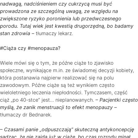
nadwagą, nadciśnieniem czy cukrzycą musi być
prowadzona ze szczególną uwagą, ze względu na
zwiększone ryzyko poronienia lub przedwczesnego
porodu. Tutaj wiek jest kwestią drugorzędną, bo badamy
stan zdrowia –
tłumaczy lekarz.
#Ciąża czy #menopauza?
Wiele mówi się o tym, że późne ciąże to zjawisko
społeczne, wynikające m.in. ze świadomej decyzji kobiety,
która postanawia najpierw realizować się na polu
zawodowym. Późne ciąże są też wynikiem często
wieloletniego leczenia niepłodności. Tymczasem, część
ciąż „po 40-stce” jest… nieplanowanych.
– Pacjentki często
myślą, że zanik menstruacji to efekt menopauzy –
tłumaczy dr Bednarek.
– Czasami panie „odpuszczają” skuteczną antykoncepcję
sądząc, że nie zajdą już w ciążę, bo czas rozrodu minął,