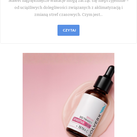
Nawet najpiękniejsze wakacje mogą zacząć się nieprzyjemnie –
od uciążliwych dolegliwości związanych z aklimatyzacją i
zmianą stref czasowych. Czym jest…
CZYTAJ