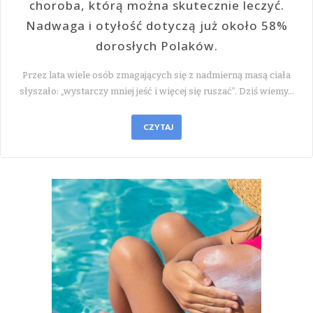
choroba, którą można skutecznie leczyć.
Nadwaga i otyłość dotyczą już około 58%
dorosłych Polaków.
Przez lata wiele osób zmagających się z nadmierną masą ciała
słyszało: „wystarczy mniej jeść i więcej się ruszać”. Dziś wiemy…
CZYTAJ