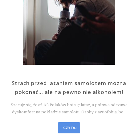
Strach przed lataniem samolotem można
pokonać… ale na pewno nie alkoholem!
Szacuje się, że aż 1/3 Polaków boi się latać, a połowa odczuwa
dyskomfort na pokładzie samolotu. Osoby z awiofobią, bo…
CZYTAJ