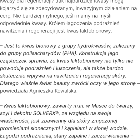
Kwasy dla regeneracji? Jak najbardziej! Kwasy mogą
kojarzyć się ze zdecydowanym, inwazyjnym działaniem na
cerę. Nic bardziej mylnego, jeśli mamy na myśli
odpowiednie kwasy. Królem łagodzenia podrażnień,
nawilżenia i regeneracji jest kwas laktobionowy.
– Jest to kwas bionowy z grupy hydrokwasów, zaliczany
do grupy polisacharydów (PHA). Konstrukcja jego
cząsteczek sprawia, że kwas laktobionowy nie tylko nie
powoduje podrażnień i łuszczenia, ale także bardzo
skutecznie wpływa na nawilżenie i regenerację skóry.
Dlatego właśnie świat beauty zwrócił oczy w jego stronę –
powiedziała Agnieszka Kowalska.
– Kwas laktobionowy, zawarty m.in. w Masce do twarzy,
szyi i dekoltu SOLVERX®, ze względu na swoje
właściwości, jest zbawienny dla skóry zmęczonej
promieniami słonecznymi i kąpielami w słonej wodzie.
Łagodzi podrażnienia, stany zapalne i zaczerwienienia –