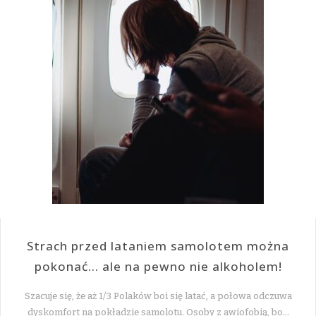
Strach przed lataniem samolotem można
pokonać… ale na pewno nie alkoholem!
Szacuje się, że aż 1/3 Polaków boi się latać, a połowa odczuwa
dyskomfort na pokładzie samolotu. Osoby z awiofobią, bo…