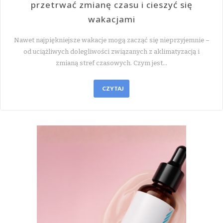
przetrwać zmianę czasu i cieszyć się
wakacjami
Nawet najpiękniejsze wakacje mogą zacząć się nieprzyjemnie –
od uciążliwych dolegliwości związanych z aklimatyzacją i
zmianą stref czasowych. Czym jest…
CZYTAJ