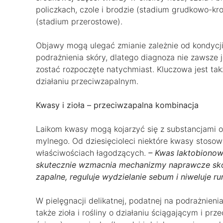
policzkach, czole i brodzie (stadium grudkowo-kr
(stadium przerostowe).
Objawy mogą ulegać zmianie zależnie od kondycji
podrażnienia skóry, dlatego diagnoza nie zawsze j
zostać rozpoczęte natychmiast. Kluczowa jest tak
działaniu przeciwzapalnym.
Kwasy i zioła – przeciwzapalna kombinacja
Laikom kwasy mogą kojarzyć się z substancjami o
mylnego. Od dziesięcioleci niektóre kwasy stoso
właściwościach łagodzących.
– Kwas laktobionow
skutecznie wzmacnia mechanizmy naprawcze skór
zapalne, reguluje wydzielanie sebum i niweluje ru
W pielęgnacji delikatnej, podatnej na podrażnieni
także zioła i rośliny o działaniu ściągającym i prz