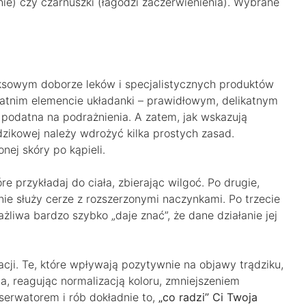
lnie) czy czarnuszki (łagodzi zaczerwienienia). Wybrane
eksowym doborze leków i specjalistycznych produktów
tatnim elemencie układanki – prawidłowym, delikatnym
e podatna na podrażnienia. A zatem, jak wskazują
dzikowej należy wdrożyć kilka prostych zasad.
nej skóry po kąpieli.
re przykładaj do ciała, zbierając wilgoć. Po drugie,
a nie służy cerze z rozszerzonymi naczynkami. Po trzecie
żliwa bardzo szybko „daje znać”, że dane działanie jej
ji. Te, które wpływają pozytywnie na objawy trądziku,
a, reagując normalizacją koloru, zmniejszeniem
erwatorem i rób dokładnie to,
„co radzi” Ci Twoja