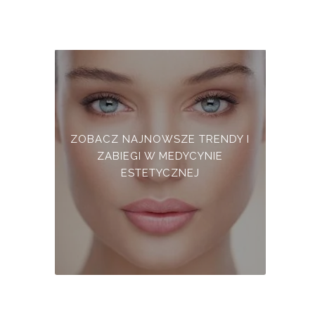
ZOBACZ NAJNOWSZE TRENDY I
ZABIEGI W MEDYCYNIE
ESTETYCZNEJ