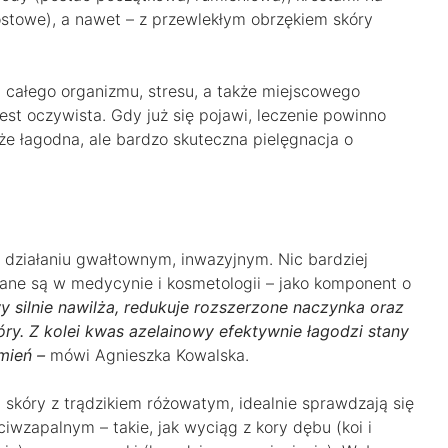
ostowe), a nawet – z przewlekłym obrzękiem skóry
 całego organizmu, stresu, a także miejscowego
est oczywista. Gdy już się pojawi, leczenie powinno
że łagodna, ale bardzo skuteczna pielęgnacja o
 działaniu gwałtownym, inwazyjnym. Nic bardziej
wane są w medycynie i kosmetologii – jako komponent o
y silnie nawilża, redukuje rozszerzone naczynka oraz
y. Z kolei kwas azelainowy efektywnie łagodzi stany
mień –
mówi Agnieszka Kowalska.
a skóry z trądzikiem różowatym, idealnie sprawdzają się
eciwzapalnym – takie, jak wyciąg z kory dębu (koi i