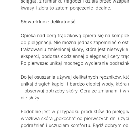
ściąga), z rumianku (łagodzi i działa przeciwzapa
kwasy i zioła to zatem połączenie idealne.
Słowo-klucz: delikatność
Opieka nad cerą trądzikową opiera się na kompl
do pielęgnacji. Nie można jednak zapomnieć o os
traktowaniu zmienionej skóry, która jest niezwykl
eksperci, podczas codziennej pielęgnacji cery trą
Po pierwsze: unikaj mocnego wycierania podrażnio
Do jej osuszania używaj delikatnych ręczników, któ
unikaj długich kąpieli i bardzo ciepłej wody, któr
– obserwuj potrzeby skóry. Cera ze zmianami i wra
nie służy.
Podobnie jest w przypadku produktów do pielęgnac
wrażliwa skóra „pokocha” od pierwszych dni użyci
podrażnień i uczuciem komfortu. Bądź dobrym obs