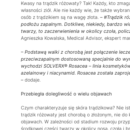
Kwasy na trądzik różowaty? Tak! Każdy, kto zmaga
własności ziół. Ale nie każdy wie, że także wybr
osób z trądzikiem są na wagę złota.
– #Trądzik r
podłożu zapalnym. Dotkliwe, niekiedy, bardzo wi
twarzy, to zaczerwienienia w okolicy czoła, polic
Agnieszka Kowalska, Medical Advisor, ekspert m
– Podstawą walki z chorobą jest połączenie lecze
przeciwzapalnym dostosowaną specjalnie do wy
wychodzi SOLVERX® Rosacea – linia kosmetyków 
azelainowy i niacynamid. Rosacea została zaproj
–
dodaje.
Przebiegła dolegliwość o wielu objawach
Czym charakteryzuje się skóra trądzikowa? Nie is
trądzik różowaty jest chorobą o złożonym, nie d
objawach. W zależności od stadium rozwoju przy
środkowej części twarzy w okolicy nosa, czoła i 