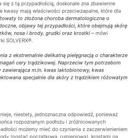
 się z tą przypadłością, doskonale zna zbawienne
ane kwasy mają właściwości przeciwzapalne, które dla
óżowaty to złożona choroba dermatologiczna o
doczne, objawy tej przypadłości, które obejmują skórę
zków, nosa i brody, grudki oraz krostki –
mówi
arki SOLVERX®.
nia z ekstremalnie delikatną pielęgnacją o charakterze
magań cery trądzikowej. Naprzeciw tym potrzebom
zawierająca m.in. kwas laktobionowy, kwas
ektowana specjalnie dla skóry z trądzikiem różowatym
tnieje, niestety, jednoznaczna odpowiedź, ponieważ
o końca rozpoznanym podłożu i zróżnicowanych
padłości możemy mieć do czynienia z zaczerwienieniem
brody (postać początkowa, rumieniowa), krostami na