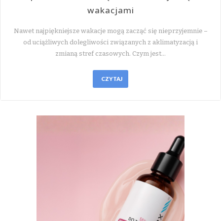
wakacjami
Nawet najpiękniejsze wakacje mogą zacząć się nieprzyjemnie –
od uciążliwych dolegliwości związanych z aklimatyzacją i
zmianą stref czasowych. Czym jest…
CZYTAJ