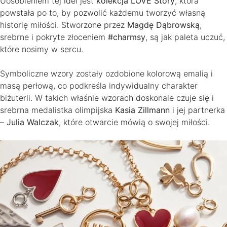
Uosobieniem tej idei jest
kolekcja LOVE Story
, która
powstała po to, by pozwolić każdemu tworzyć własną
historię miłości. Stworzone przez
Magdę Dąbrowską
,
srebrne i pokryte złoceniem
#charmsy
, są jak paleta uczuć,
które nosimy w sercu.
Symboliczne wzory zostały ozdobione kolorową emalią i
masą perłową, co podkreśla indywidualny charakter
biżuterii. W takich właśnie wzorach doskonale czuje się i
srebrna medalistka olimpijska
Kasia Zillmann
i jej partnerka
–
Julia Walczak
, które otwarcie mówią o swojej miłości.