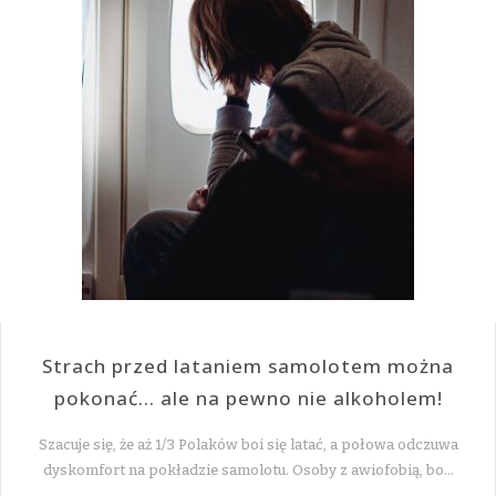
Strach przed lataniem samolotem można
pokonać… ale na pewno nie alkoholem!
Szacuje się, że aż 1/3 Polaków boi się latać, a połowa odczuwa
dyskomfort na pokładzie samolotu. Osoby z awiofobią, bo…