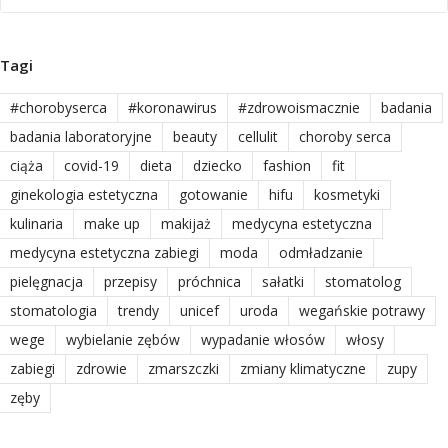
Tagi
#chorobyserca
#koronawirus
#zdrowoismacznie
badania
badania laboratoryjne
beauty
cellulit
choroby serca
ciąża
covid-19
dieta
dziecko
fashion
fit
ginekologia estetyczna
gotowanie
hifu
kosmetyki
kulinaria
make up
makijaż
medycyna estetyczna
medycyna estetyczna zabiegi
moda
odmładzanie
pielęgnacja
przepisy
próchnica
sałatki
stomatolog
stomatologia
trendy
unicef
uroda
wegańskie potrawy
wege
wybielanie zębów
wypadanie włosów
włosy
zabiegi
zdrowie
zmarszczki
zmiany klimatyczne
zupy
zęby