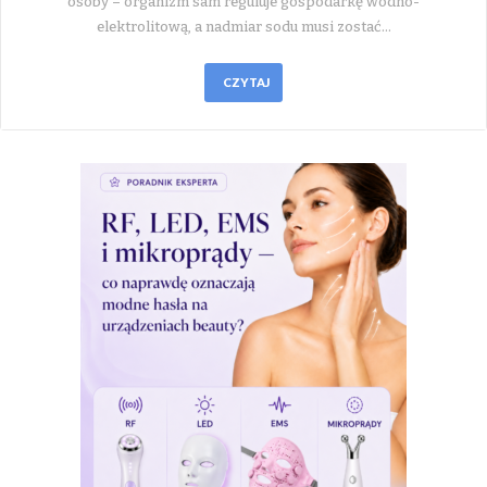
osoby – organizm sam reguluje gospodarkę wodno-
elektrolitową, a nadmiar sodu musi zostać…
CZYTAJ