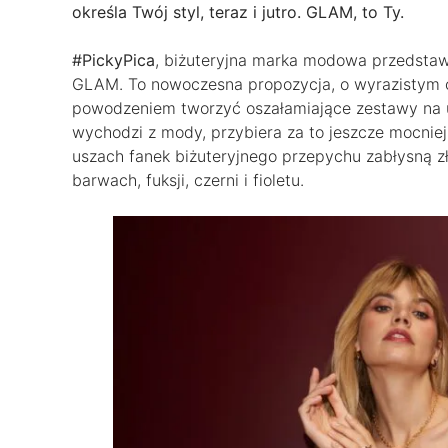
określa Twój styl, teraz i jutro. GLAM, to Ty.
#PickyPica
, biżuteryjna marka modowa przedstawi
GLAM. To nowoczesna propozycja, o wyrazistym ch
powodzeniem tworzyć oszałamiające zestawy na u
wychodzi z mody, przybiera za to jeszcze mocniej
uszach fanek biżuteryjnego przepychu zabłysną zł
barwach, fuksji, czerni i fioletu.