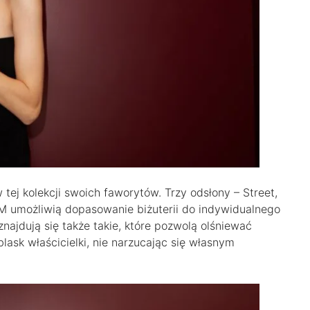
tej kolekcji swoich faworytów. Trzy odsłony – Street,
AM umożliwią dopasowanie biżuterii do indywidualnego
najdują się także takie, które pozwolą olśniewać
blask właścicielki, nie narzucając się własnym