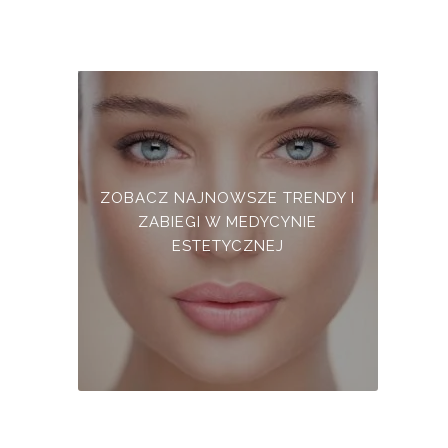
ZOBACZ NAJNOWSZE TRENDY I
ZABIEGI W MEDYCYNIE
ESTETYCZNEJ