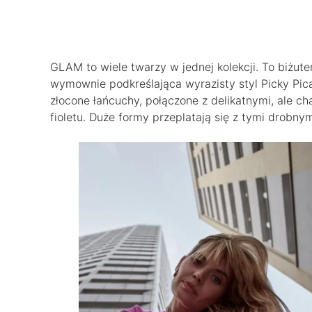
GLAM to wiele twarzy w jednej kolekcji. To biżut
wymownie podkreślająca wyrazisty styl Picky Pica 
złocone łańcuchy, połączone z delikatnymi, ale cha
fioletu. Duże formy przeplatają się z tymi drobnym