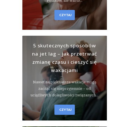
Polaków, ale warto…
CZYTAJ
5 skutecznych sposobów
na jet lag – jak przetrwać
zmianę czasu i cieszyć się
wakacjami
Nawet najpiękniejsze wakacje mogą
zacząć się nieprzyjemnie – od
uciążliwych dolegliwości związanych…
CZYTAJ