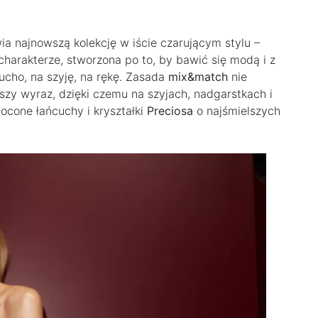
a najnowszą kolekcję w iście czarującym stylu –
arakterze, stworzona po to, by bawić się modą i z
cho, na szyję, na rękę. Zasada
mix&match
nie
szy wyraz, dzięki czemu na szyjach, nadgarstkach i
ocone łańcuchy i kryształki
Preciosa
o najśmielszych