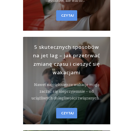
Polaków, ale warto…
CZYTAJ
5 skutecznych sposobów
na jet lag – jak przetrwać
zmianę czasu i cieszyć się
wakacjami
Nawet najpiękniejsze wakacje mogą
zacząć się nieprzyjemnie – od
uciążliwych dolegliwości związanych…
CZYTAJ