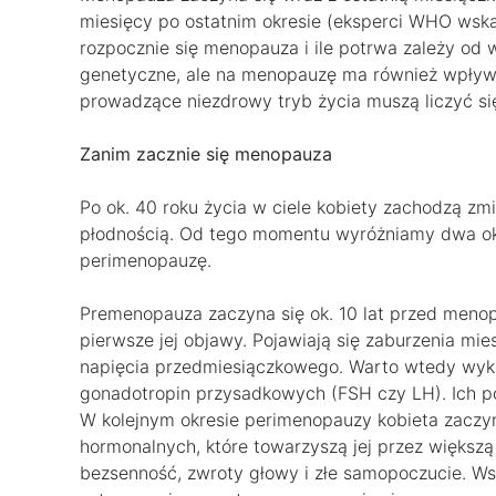
miesięcy po ostatnim okresie (eksperci WHO wskaz
rozpocznie się menopauza i ile potrwa zależy od
genetyczne, ale na menopauzę ma również wpływ s
prowadzące niezdrowy tryb życia muszą liczyć si
Zanim zacznie się menopauza
Po ok. 40 roku życia w ciele kobiety zachodzą zm
płodnością. Od tego momentu wyróżniamy dwa o
perimenopauzę.
Premenopauza zaczyna się ok. 10 lat przed meno
pierwsze jej objawy. Pojawiają się zaburzenia mie
napięcia przedmiesiączkowego. Warto wtedy wyko
gonadotropin przysadkowych (FSH czy LH). Ich 
W kolejnym okresie perimenopauzy kobieta zaczy
hormonalnych, które towarzyszą jej przez większą
bezsenność, zwroty głowy i złe samopoczucie. W