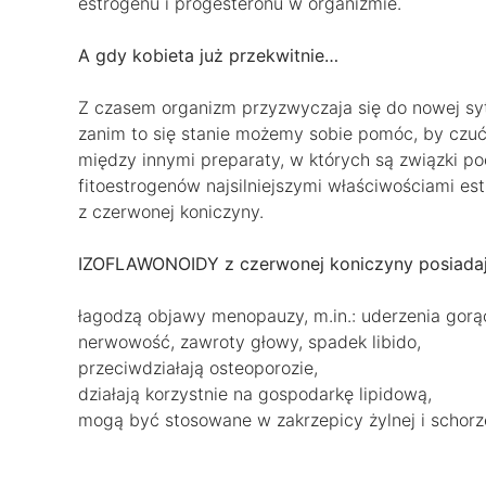
estrogenu i progesteronu w organizmie.
A gdy kobieta już przekwitnie…
Z czasem organizm przyzwyczaja się do nowej syt
zanim to się stanie możemy sobie pomóc, by czuć
między innymi preparaty, w których są związki 
fitoestrogenów najsilniejszymi właściwościami 
z czerwonej koniczyny.
IZOFLAWONOIDY z czerwonej koniczyny posiadają
łagodzą objawy menopauzy, m.in.: uderzenia gorą
nerwowość, zawroty głowy, spadek libido,
przeciwdziałają osteoporozie,
działają korzystnie na gospodarkę lipidową,
mogą być stosowane w zakrzepicy żylnej i schorze