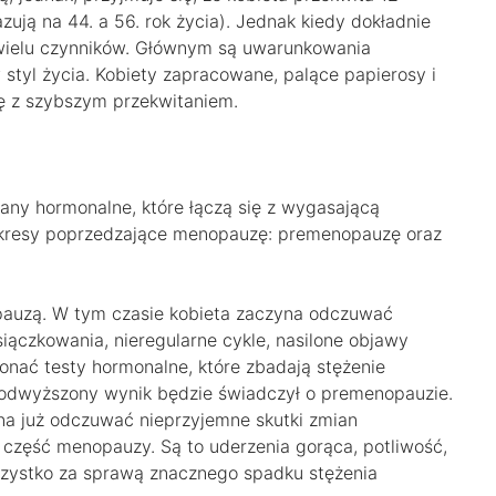
ują na 44. a 56. rok życia). Jednak kiedy dokładnie
 wielu czynników. Głównym są uwarunkowania
tyl życia. Kobiety zapracowane, palące papierosy i
ę z szybszym przekwitaniem.
iany hormonalne, które łączą się z wygasającą
kresy poprzedzające menopauzę: premenopauzę oraz
pauzą. W tym czasie kobieta zaczyna odczuwać
siączkowania, nieregularne cykle, nasilone objawy
nać testy hormonalne, które zbadają stężenie
podwyższony wynik będzie świadczył o premenopauzie.
na już odczuwać nieprzyjemne skutki zmian
 część menopauzy. Są to uderzenia gorąca, potliwość,
szystko za sprawą znacznego spadku stężenia