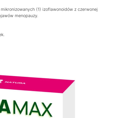
ikronizowanych (1) izoflawonoidów z czerwonej
 objawów menopauzy.
ek.