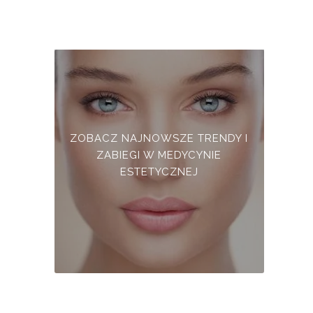
ZOBACZ NAJNOWSZE TRENDY I
ZABIEGI W MEDYCYNIE
ESTETYCZNEJ