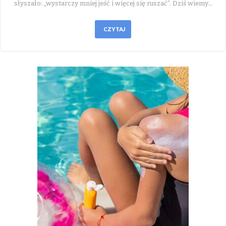
słyszało: „wystarczy mniej jeść i więcej się ruszać”. Dziś wiemy…
CZYTAJ