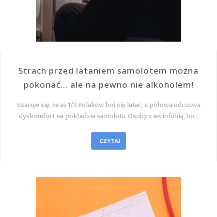
Strach przed lataniem samolotem można
pokonać… ale na pewno nie alkoholem!
Szacuje się, że aż 1/3 Polaków boi się latać, a połowa odczuwa
dyskomfort na pokładzie samolotu. Osoby z awiofobią, bo…
CZYTAJ