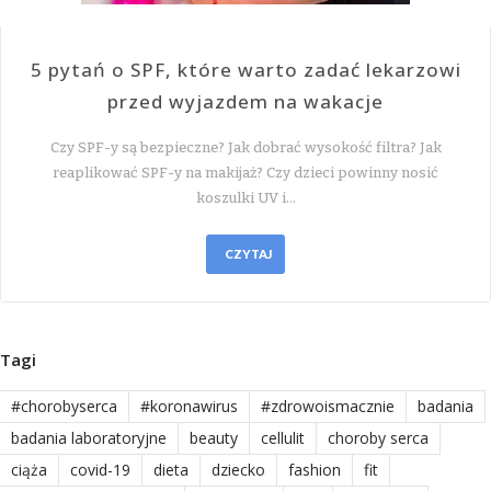
5 pytań o SPF, które warto zadać lekarzowi
przed wyjazdem na wakacje
Czy SPF-y są bezpieczne? Jak dobrać wysokość filtra? Jak
reaplikować SPF-y na makijaż? Czy dzieci powinny nosić
koszulki UV i…
CZYTAJ
Tagi
#chorobyserca
#koronawirus
#zdrowoismacznie
badania
badania laboratoryjne
beauty
cellulit
choroby serca
ciąża
covid-19
dieta
dziecko
fashion
fit