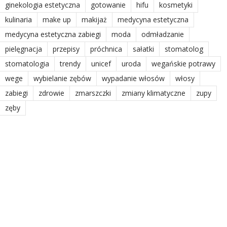
ginekologia estetyczna
gotowanie
hifu
kosmetyki
kulinaria
make up
makijaż
medycyna estetyczna
medycyna estetyczna zabiegi
moda
odmładzanie
pielęgnacja
przepisy
próchnica
sałatki
stomatolog
stomatologia
trendy
unicef
uroda
wegańskie potrawy
wege
wybielanie zębów
wypadanie włosów
włosy
zabiegi
zdrowie
zmarszczki
zmiany klimatyczne
zupy
zęby