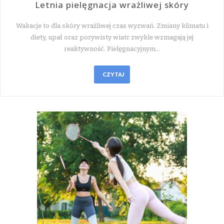
Letnia pielęgnacja wrażliwej skóry
Wakacje to dla skóry wrażliwej czas wyzwań. Zmiany klimatu i
diety, upał oraz porywisty wiatr zwykle wzmagają jej
reaktywność. Pielęgnacyjnym…
CZYTAJ