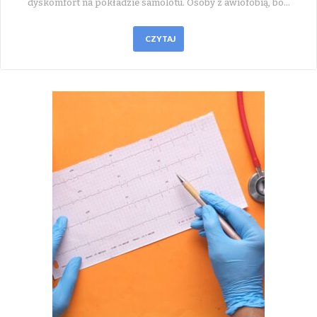
dyskomfort na pokładzie samolotu. Osoby z awiofobią, bo…
CZYTAJ