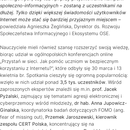
społeczno-informacyjnych – zostaną z uczestnikami na
dłużej. Tylko dzięki większej świadomości użytkowników
Internet może stać się bardziej przyjaznym miejscem –
powiedziała Agnieszka Żeglińska, Dyrektor ds. Rozwoju
Społeczeństwa Informacyjnego i Ekosystemu OSE.
Nauczyciele mieli również szansę rozszerzyć swoją wiedzę,
biorąc udział w ogólnopolskich konferencjach online
„Przystań w sieci. Jak pomóc uczniom w bezpiecznym
korzystaniu z Internetu?”, które odbyły się 30 marca i 13
kwietnia br. Spotkania cieszyły się ogromną popularnością:
wzięło w nich udział ponad
3,5 tys. uczestników
. Wśród
zaproszonych ekspertów znaleźli się m.in.
prof. Jacek
Pyżalski
, zajmujący się tematami agresji elektronicznej i
cyberprzemocy wśród młodzieży,
dr hab. Anna Jupowicz-
Ginalska
, koordynatorka badań dotyczących FOMO (ang.
fear of missing out),
Przemek Jaroszewski, kierownik
zespołu CERT Polska
, koncentrujący się na