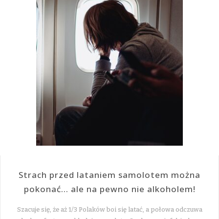
Strach przed lataniem samolotem można
pokonać… ale na pewno nie alkoholem!
Szacuje się, że aż 1/3 Polaków boi się latać, a połowa odczuwa