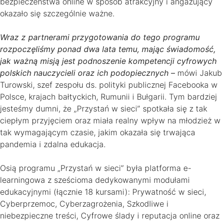
bezpieczeństwa online w sposób atrakcyjny i angażujący
okazało się szczególnie ważne.
Wraz z partnerami przygotowania do tego programu
rozpoczęliśmy ponad dwa lata temu, mając świadomość,
jak ważną misją jest podnoszenie kompetencji cyfrowych
polskich nauczycieli oraz ich podopiecznych –
mówi Jakub
Turowski, szef zespołu ds. polityki publicznej Facebooka w
Polsce, krajach bałtyckich, Rumunii i Bułgarii. Tym bardziej
jesteśmy dumni, że „Przystań w sieci” spotkała się z tak
ciepłym przyjęciem oraz miała realny wpływ na młodzież w
tak wymagającym czasie, jakim okazała się trwająca
pandemia i zdalna edukacja.
Osią programu „Przystań w sieci” była platforma e-
learningowa z sześcioma dedykowanymi modułami
edukacyjnymi (łącznie 18 kursami): Prywatność w sieci,
Cyberprzemoc, Cyberzagrożenia, Szkodliwe i
niebezpieczne treści, Cyfrowe ślady i reputacja online oraz