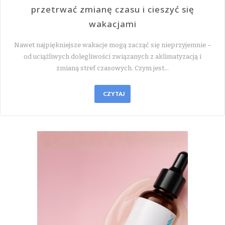
przetrwać zmianę czasu i cieszyć się
wakacjami
Nawet najpiękniejsze wakacje mogą zacząć się nieprzyjemnie –
od uciążliwych dolegliwości związanych z aklimatyzacją i
zmianą stref czasowych. Czym jest…
CZYTAJ