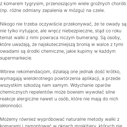
z komarem tygrysim, przenoszącym wiele groźnych chorób
(np. różne odmiany zapalenia w mózgu) na czele.
Nikogo nie trzeba oczywiście przekonywać, że te owady są
nie tylko irytujące, ale wręcz niebezpieczne, stąd co roku
temat walki z nimi powraca niczym bumerang. Są osoby,
które uważają, że najskuteczniejszą bronią w walce z tymi
owadami są środki chemiczne, jakie kupimy w każdym
supermarkecie.
Wbrew rekomendacjom, działają one jednak dość krótko,
wymagają wielokrotnego powtórzenia aplikacji, a przede
wszystkim szkodzą nam samym. Wdychanie oparów
chemicznych repelentów może bowiem wywołać silne
reakcje alergiczne nawet u osób, które nie mają do nich
skłonności.
Możemy również wypróbować naturalne metody walki z
komarami i zamontować w oknach moskitiery, których nie