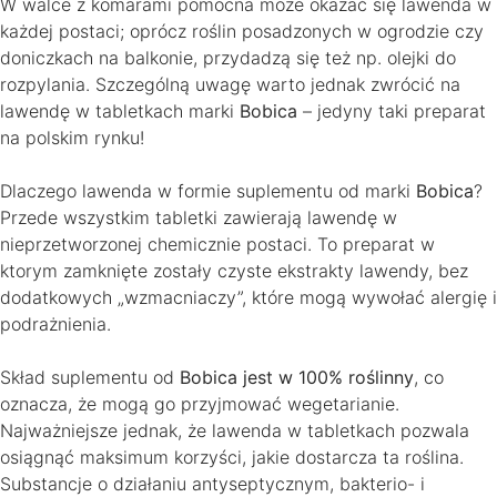
W walce z komarami pomocna może okazać się lawenda w
każdej postaci; oprócz roślin posadzonych w ogrodzie czy
doniczkach na balkonie, przydadzą się też np. olejki do
rozpylania. Szczególną uwagę warto jednak zwrócić na
lawendę w tabletkach marki
Bobica
– jedyny taki preparat
na polskim rynku!
Dlaczego lawenda w formie suplementu od marki
Bobica
?
Przede wszystkim tabletki zawierają lawendę w
nieprzetworzonej chemicznie postaci. To preparat w
ktorym zamknięte zostały czyste ekstrakty lawendy, bez
dodatkowych „wzmacniaczy”, które mogą wywołać alergię i
podrażnienia.
Skład suplementu od
Bobica jest w 100% roślinny
, co
oznacza, że mogą go przyjmować wegetarianie.
Najważniejsze jednak, że lawenda w tabletkach pozwala
osiągnąć maksimum korzyści, jakie dostarcza ta roślina.
Substancje o działaniu antyseptycznym, bakterio- i