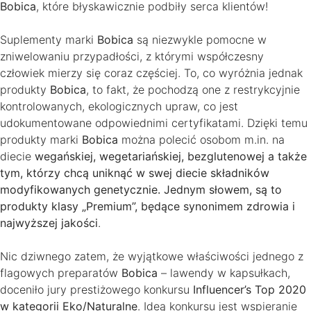
Bobica
, które błyskawicznie podbiły serca klientów!
Suplementy marki
Bobica
są niezwykle pomocne w
zniwelowaniu przypadłości, z którymi współczesny
człowiek mierzy się coraz częściej. To, co wyróżnia jednak
produkty
Bobica
, to fakt, że pochodzą one z restrykcyjnie
kontrolowanych, ekologicznych upraw, co jest
udokumentowane odpowiednimi certyfikatami. Dzięki temu
produkty marki
Bobica
można polecić osobom m.in. na
diecie
wegańskiej, wegetariańskiej, bezglutenowej a także
tym, którzy chcą uniknąć w swej diecie składników
modyfikowanych genetycznie. Jednym słowem, są to
produkty klasy „Premium”, będące synonimem zdrowia i
najwyższej jakości
.
Nic dziwnego zatem, że wyjątkowe właściwości jednego z
flagowych preparatów
Bobica
– lawendy w kapsułkach,
doceniło jury prestiżowego konkursu
Influencer’s Top 2020
w kategorii Eko/Naturalne
. Ideą konkursu jest wspieranie