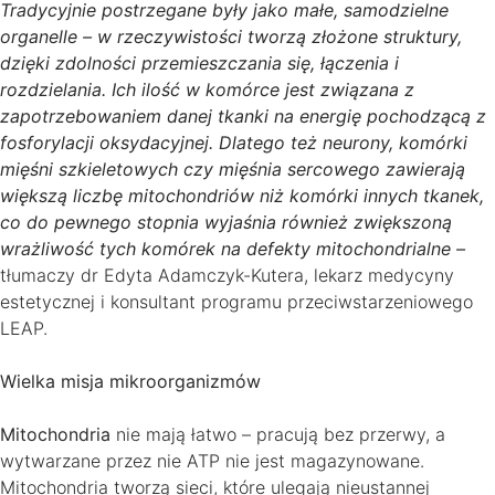
Tradycyjnie postrzegane były jako małe, samodzielne
organelle – w rzeczywistości tworzą złożone struktury,
dzięki zdolności przemieszczania się, łączenia i
rozdzielania. Ich ilość w komórce jest związana z
zapotrzebowaniem danej tkanki na energię pochodzącą z
fosforylacji oksydacyjnej. Dlatego też neurony, komórki
mięśni szkieletowych czy mięśnia sercowego zawierają
większą liczbę mitochondriów niż komórki innych tkanek,
co do pewnego stopnia wyjaśnia również zwiększoną
wrażliwość tych komórek na defekty mitochondrialne –
tłumaczy dr Edyta Adamczyk-Kutera, lekarz medycyny
estetycznej i konsultant programu przeciwstarzeniowego
LEAP.
Wielka misja mikroorganizmów
Mitochondria
nie mają łatwo – pracują bez przerwy, a
wytwarzane przez nie ATP nie jest magazynowane.
Mitochondria tworzą sieci, które ulegają nieustannej