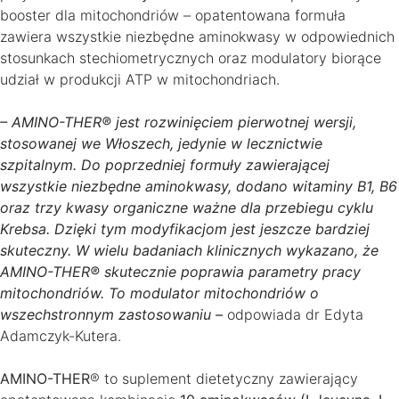
booster dla mitochondriów – opatentowana formuła
zawiera wszystkie niezbędne aminokwasy w odpowiednich
stosunkach stechiometrycznych oraz modulatory biorące
udział w produkcji ATP w mitochondriach.
– AMINO-THER® jest rozwinięciem pierwotnej wersji,
stosowanej we Włoszech, jedynie w lecznictwie
szpitalnym. Do poprzedniej formuły zawierającej
wszystkie niezbędne aminokwasy, dodano witaminy B1, B6
oraz trzy kwasy organiczne ważne dla przebiegu cyklu
Krebsa. Dzięki tym modyfikacjom jest jeszcze bardziej
skuteczny. W wielu badaniach klinicznych wykazano, że
AMINO-THER® skutecznie poprawia parametry pracy
mitochondriów. To modulator mitochondriów o
wszechstronnym zastosowaniu –
odpowiada dr Edyta
Adamczyk-Kutera.
AMINO-THER
® to suplement dietetyczny zawierający