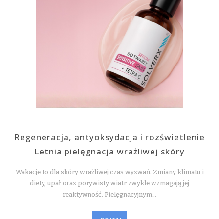
Regeneracja, antyoksydacja i rozświetlenie
Letnia pielęgnacja wrażliwej skóry
Wakacje to dla skóry wrażliwej czas wyzwań. Zmiany klimatu i
diety, upał oraz porywisty wiatr zwykle wzmagają jej
reaktywność. Pielęgnacyjnym…