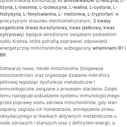
opatentowaną kombinację
10 aminokwasów (L-leucyna, L-
lizyna, L-treonina, L-izoleucyna, L-walina, L-cystyna, L-
histydyna, L-fenyloalanina, L- metionina, L-tryptofan
) w
precyzyjnym stosunku stechiometrycznym,
3 kwasy
organiczne (kwas bursztynowy, kwas jabłkowy, kwas
cytrynowy
) będące określonymi związkami pośrednimi
cyklu Krebsa, które potrafią poprawiać odpowiedź
energetyczną mitochondriów, wzbogacony
witaminami B1 i
B6
.
Odtwarza nowe, młode mitochondria (biogeneza
mitochondriów) oraz organizuje działanie mikroflory
jelitowej łagodząc dysfunkcje metaboliczne i
immunologiczne związane z procesem starzenia. Dzięki
temu następuje pobudzenie systemu immunologicznego
przez poprawę stanu zdrowia mitochondriów, gdy stan
zapalny zagraża ich homeostazie, zmniejszenie stresu
oksydacyjnego w tkankach aktywnych metabolicznie u
osób zdrowych i starszych oraz z deficytem energii, a