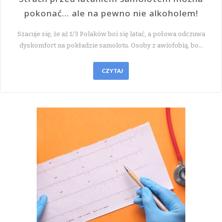
pokonać… ale na pewno nie alkoholem!
Szacuje się, że aż 1/3 Polaków boi się latać, a połowa odczuwa
dyskomfort na pokładzie samolotu. Osoby z awiofobią, bo…
CZYTAJ