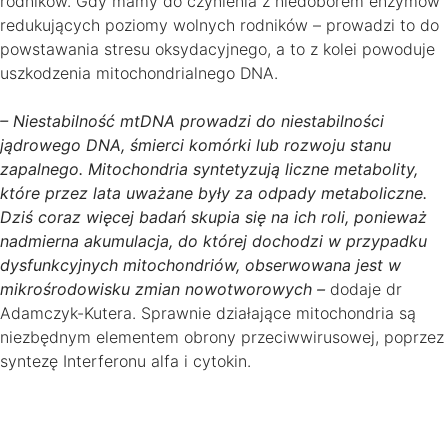
rodników. Gdy mamy do czynienia z niedoborem enzymów
redukujących poziomy wolnych rodników – prowadzi to do
powstawania stresu oksydacyjnego, a to z kolei powoduje
uszkodzenia mitochondrialnego DNA.
– Niestabilność mtDNA prowadzi do niestabilności
jądrowego DNA, śmierci komórki lub rozwoju stanu
zapalnego. Mitochondria syntetyzują liczne metabolity,
które przez lata uważane były za odpady metaboliczne.
Dziś coraz więcej badań skupia się na ich roli, ponieważ
nadmierna akumulacja, do której dochodzi w przypadku
dysfunkcyjnych mitochondriów, obserwowana jest w
mikrośrodowisku zmian nowotworowych –
dodaje dr
Adamczyk-Kutera. Sprawnie działające mitochondria są
niezbędnym elementem obrony przeciwwirusowej, poprzez
syntezę Interferonu alfa i cytokin.