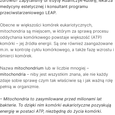
zdrowiu? Zapytaliśmy dr Edytę Adamczyk-Kuterę, lekarza
medycyny estetycznej i konsultant programu
przeciwstarzeniowego LEAP.
Obecne w większości komórek eukariotycznych,
mitochondria są miejscem, w którym za sprawą procesu
oddychania komórkowego powstaje większość (ATP)
komórki – jej źródła energii. Są one również zaangażowane
m.in. w kontrolę cyklu komórkowego, a także fazę wzrostu i
śmierci komórek.
Nazwa
mitochondrium
lub w liczbie mnogiej –
mitochondria
– niby jest wszystkim znana, ale nie każdy
zdaje sobie sprawę czym tak właściwie są i jak ważną rolę
pełnią w organizmie.
– Mitochondria to zasymilowane przed milionami lat
bakterie. To dzięki nim komórki eukariotyczne pozyskują
energię w postaci ATP, niezbędną do życia komórki.