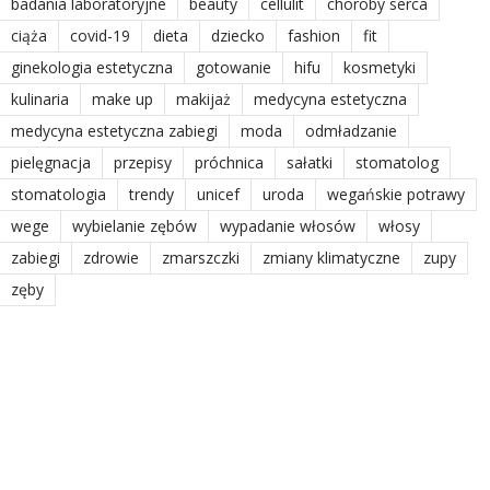
badania laboratoryjne
beauty
cellulit
choroby serca
ciąża
covid-19
dieta
dziecko
fashion
fit
ginekologia estetyczna
gotowanie
hifu
kosmetyki
kulinaria
make up
makijaż
medycyna estetyczna
medycyna estetyczna zabiegi
moda
odmładzanie
pielęgnacja
przepisy
próchnica
sałatki
stomatolog
stomatologia
trendy
unicef
uroda
wegańskie potrawy
wege
wybielanie zębów
wypadanie włosów
włosy
zabiegi
zdrowie
zmarszczki
zmiany klimatyczne
zupy
zęby