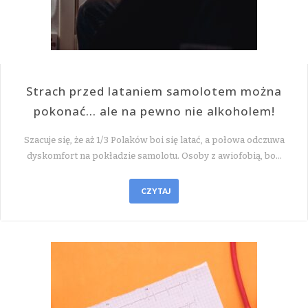
Strach przed lataniem samolotem można
pokonać… ale na pewno nie alkoholem!
Szacuje się, że aż 1/3 Polaków boi się latać, a połowa odczuwa
dyskomfort na pokładzie samolotu. Osoby z awiofobią, bo…
CZYTAJ