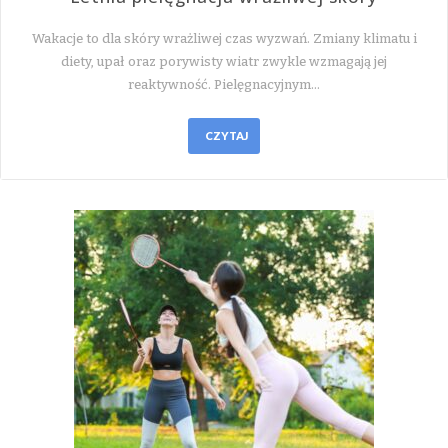
Wakacje to dla skóry wrażliwej czas wyzwań. Zmiany klimatu i
diety, upał oraz porywisty wiatr zwykle wzmagają jej
reaktywność. Pielęgnacyjnym…
CZYTAJ