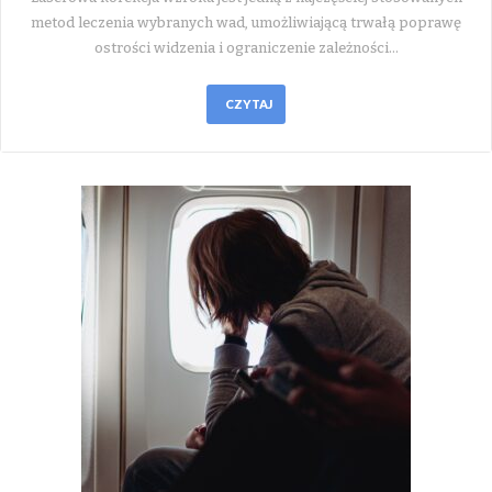
metod leczenia wybranych wad, umożliwiającą trwałą poprawę
ostrości widzenia i ograniczenie zależności…
CZYTAJ