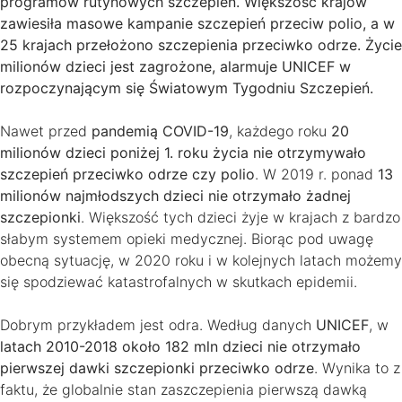
programów rutynowych szczepień. Większość krajów
zawiesiła masowe kampanie szczepień przeciw polio, a w
25 krajach przełożono szczepienia przeciwko odrze. Życie
milionów dzieci jest zagrożone, alarmuje UNICEF w
rozpoczynającym się Światowym Tygodniu Szczepień.
Nawet przed
pandemią COVID-19
, każdego roku
20
milionów dzieci poniżej 1. roku życia nie otrzymywało
szczepień przeciwko odrze czy polio
. W 2019 r. ponad
13
milionów najmłodszych dzieci nie otrzymało żadnej
szczepionki
. Większość tych dzieci żyje w krajach z bardzo
słabym systemem opieki medycznej. Biorąc pod uwagę
obecną sytuację, w 2020 roku i w kolejnych latach możemy
się spodziewać katastrofalnych w skutkach epidemii.
Dobrym przykładem jest odra. Według danych
UNICEF
, w
latach 2010-2018 około 182 mln dzieci nie otrzymało
pierwszej dawki szczepionki przeciwko odrze
. Wynika to z
faktu, że globalnie stan zaszczepienia pierwszą dawką