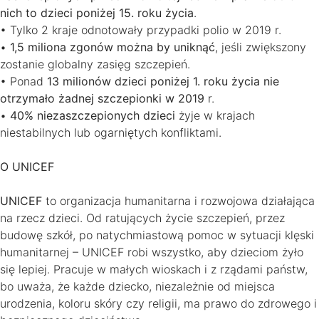
nich to dzieci poniżej 15. roku życia
.
• Tylko 2 kraje odnotowały przypadki polio w 2019 r.
•
1,5 miliona zgonów można by uniknąć
, jeśli zwiększony
zostanie globalny zasięg szczepień.
• Ponad
13 milionów dzieci poniżej 1. roku życia nie
otrzymało żadnej szczepionki w 2019
r.
•
40% niezaszczepionych dzieci
żyje w krajach
niestabilnych lub ogarniętych konfliktami.
O UNICEF
UNICEF
to organizacja humanitarna i rozwojowa działająca
na rzecz dzieci. Od ratujących życie szczepień, przez
budowę szkół, po natychmiastową pomoc w sytuacji klęski
humanitarnej – UNICEF robi wszystko, aby dzieciom żyło
się lepiej. Pracuje w małych wioskach i z rządami państw,
bo uważa, że każde dziecko, niezależnie od miejsca
urodzenia, koloru skóry czy religii, ma prawo do zdrowego i