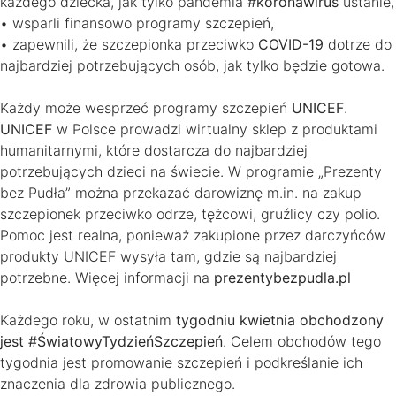
każdego dziecka, jak tylko pandemia
#koronawirus
ustanie,
• wsparli finansowo programy szczepień,
• zapewnili, że szczepionka przeciwko
COVID-19
dotrze do
najbardziej potrzebujących osób, jak tylko będzie gotowa.
Każdy może wesprzeć programy szczepień
UNICEF
.
UNICEF
w Polsce prowadzi wirtualny sklep z produktami
humanitarnymi, które dostarcza do najbardziej
potrzebujących dzieci na świecie. W programie „Prezenty
bez Pudła” można przekazać darowiznę m.in. na zakup
szczepionek przeciwko odrze, tężcowi, gruźlicy czy polio.
Pomoc jest realna, ponieważ zakupione przez darczyńców
produkty UNICEF wysyła tam, gdzie są najbardziej
potrzebne. Więcej informacji na
prezentybezpudla.pl
Każdego roku, w ostatnim
tygodniu kwietnia obchodzony
jest #ŚwiatowyTydzieńSzczepień
. Celem obchodów tego
tygodnia jest promowanie szczepień i podkreślanie ich
znaczenia dla zdrowia publicznego.