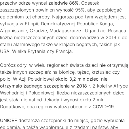
przeciw odrze wynosi
zaledwie 86%
. Odsetek
zaszczepionych powinien wynosić 95%, aby zapobiegać
epidemiom tej choroby. Najgorsza pod tym względem jest
sytuacja w Etiopii, Demokratycznej Republice Konga,
Afganistanie, Czadzie, Madagaskarze i Ugandzie. Rosnąca
liczba niezaszczepionych dzieci doprowadziła w 2019 r. do
stanu alarmowego także w krajach bogatych, takich jak
USA, Wielka Brytania czy Francja.
Oprócz odry, w wielu regionach świata dzieci nie otrzymują
także innych szczepień: na błonicę, tężec, krztusiec czy
polio. W Azji Południowej
około 3,2 mln dzieci nie
otrzymało żadnego szczepienia w 2018 r
. Z kolei w Afryce
Wschodniej i Południowej, liczba niezaszczepionych dzieci
jest stała niemal od dekady i wynosi około 2 mln.
Dodatkowo, oba regiony walczą obecnie z
COVID-19
.
UNICEF
dostarcza szczepionki do miejsc, gdzie wybuchła
epidemia, a także współpracuje z rządami państw, aby