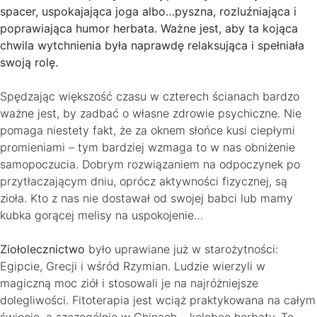
spacer, uspokajająca joga albo…pyszna, rozluźniająca i
poprawiająca humor herbata. Ważne jest, aby ta kojąca
chwila wytchnienia była naprawdę relaksująca i spełniała
swoją rolę.
Spędzając większość czasu w czterech ścianach bardzo
ważne jest, by zadbać o własne zdrowie psychiczne. Nie
pomaga niestety fakt, że za oknem słońce kusi ciepłymi
promieniami – tym bardziej wzmaga to w nas obniżenie
samopoczucia. Dobrym rozwiązaniem na odpoczynek po
przytłaczającym dniu, oprócz aktywności fizycznej, są
zioła. Kto z nas nie dostawał od swojej babci lub mamy
kubka gorącej melisy na uspokojenie…
Ziołolecznictwo
było uprawiane już w starożytności:
Egipcie, Grecji i wśród Rzymian. Ludzie wierzyli w
magiczną moc ziół i stosowali je na najróżniejsze
dolegliwości. Fitoterapia jest wciąż praktykowana na całym
świecie, a szczególnie w Chinach – kolebce herbaty. To