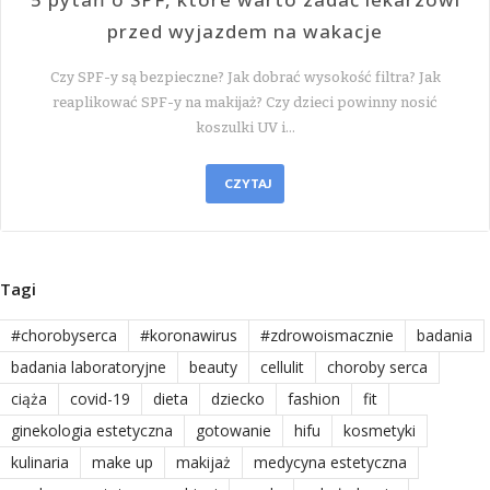
przed wyjazdem na wakacje
Czy SPF-y są bezpieczne? Jak dobrać wysokość filtra? Jak
reaplikować SPF-y na makijaż? Czy dzieci powinny nosić
koszulki UV i…
CZYTAJ
Tagi
#chorobyserca
#koronawirus
#zdrowoismacznie
badania
badania laboratoryjne
beauty
cellulit
choroby serca
ciąża
covid-19
dieta
dziecko
fashion
fit
ginekologia estetyczna
gotowanie
hifu
kosmetyki
kulinaria
make up
makijaż
medycyna estetyczna