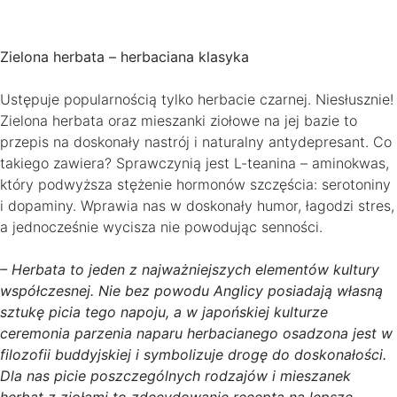
Zielona herbata – herbaciana klasyka
Ustępuje popularnością tylko herbacie czarnej. Niesłusznie!
Zielona herbata oraz mieszanki ziołowe na jej bazie to
przepis na doskonały nastrój i naturalny antydepresant. Co
takiego zawiera? Sprawczynią jest L-teanina – aminokwas,
który podwyższa stężenie hormonów szczęścia: serotoniny
i dopaminy. Wprawia nas w doskonały humor, łagodzi stres,
a jednocześnie wycisza nie powodując senności.
– Herbata to jeden z najważniejszych elementów kultury
współczesnej. Nie bez powodu Anglicy posiadają własną
sztukę picia tego napoju, a w japońskiej kulturze
ceremonia parzenia naparu herbacianego osadzona jest w
filozofii buddyjskiej i symbolizuje drogę do doskonałości.
Dla nas picie poszczególnych rodzajów i mieszanek
herbat z ziołami to zdecydowanie recepta na lepsze