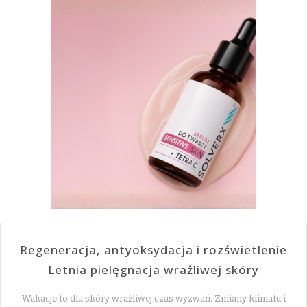
Regeneracja, antyoksydacja i rozświetlenie
Letnia pielęgnacja wrażliwej skóry
Wakacje to dla skóry wrażliwej czas wyzwań. Zmiany klimatu i