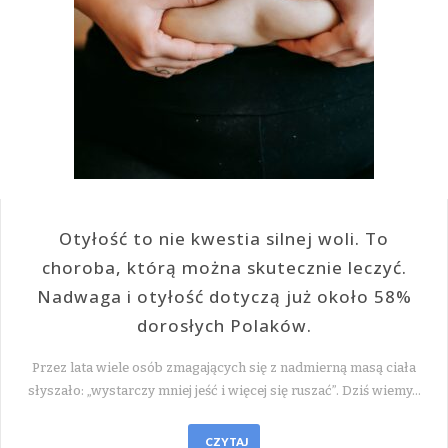
Otyłość to nie kwestia silnej woli. To
choroba, którą można skutecznie leczyć.
Nadwaga i otyłość dotyczą już około 58%
dorosłych Polaków.
Przez lata wiele osób zmagających się z nadmierną masą ciała
słyszało: „wystarczy mniej jeść i więcej się ruszać”. Dziś wiemy…
CZYTAJ