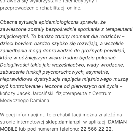
sprawdzi się wykorzystanie telemedycyny i
przeprowadzenie rehabilitacji online.
Obecna sytuacja epidemiologiczna sprawia, że
zawieszone zostały bezpośrednie spotkania z terapeutami
zajęciowymi. To bardzo trudny moment dla rodziców –
dzieci bowiem bardzo szybko się rozwijają, a wszelkie
zaniedbania mogą doprowadzić do groźnych powikłań,
które w późniejszym wieku trudno będzie pokonać.
Dolegliwości takie jak: wcześniactwo, wady wrodzone,
zaburzenie funkcji psychoruchowych, asymetrie,
nieprawidłowa dystrybucja napięcia mięśniowego muszą
być kontrolowane i leczone od pierwszych dni życia –
kończy Jacek Jarosiński, fizjoterapeuta z Centrum
Medycznego Damiana.
Więcej informacji nt. telerehabilitacji można znaleźć na
stronie internetowej
sklep.damian.pl
, w aplikacji
DAMIAN
MOBILE
lub pod numerem telefonu:
22 566 22 22
.