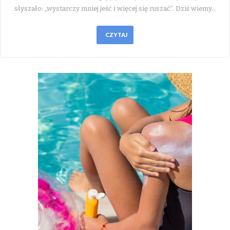
słyszało: „wystarczy mniej jeść i więcej się ruszać”. Dziś wiemy…
CZYTAJ