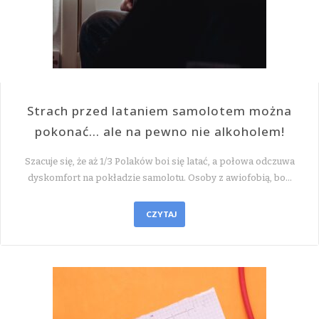
Strach przed lataniem samolotem można
pokonać… ale na pewno nie alkoholem!
Szacuje się, że aż 1/3 Polaków boi się latać, a połowa odczuwa
dyskomfort na pokładzie samolotu. Osoby z awiofobią, bo…
CZYTAJ