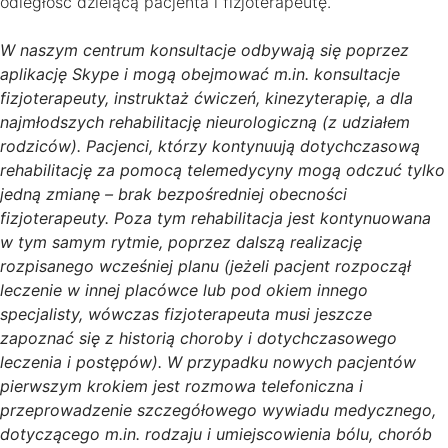
odległość dzielącą pacjenta i fizjoterapeutę.
W naszym centrum konsultacje odbywają się poprzez
aplikację Skype i mogą obejmować m.in. konsultacje
fizjoterapeuty, instruktaż ćwiczeń, kinezyterapię, a dla
najmłodszych rehabilitację nieurologiczną (z udziałem
rodziców). Pacjenci, którzy kontynuują dotychczasową
rehabilitację za pomocą telemedycyny mogą odczuć tylko
jedną zmianę – brak bezpośredniej obecności
fizjoterapeuty. Poza tym rehabilitacja jest kontynuowana
w tym samym rytmie, poprzez dalszą realizację
rozpisanego wcześniej planu (jeżeli pacjent rozpoczął
leczenie w innej placówce lub pod okiem innego
specjalisty, wówczas fizjoterapeuta musi jeszcze
zapoznać się z historią choroby i dotychczasowego
leczenia i postępów). W przypadku nowych pacjentów
pierwszym krokiem jest rozmowa telefoniczna i
przeprowadzenie szczegółowego wywiadu medycznego,
dotyczącego m.in. rodzaju i umiejscowienia bólu, chorób