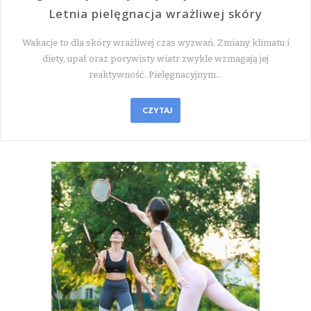
Letnia pielęgnacja wrażliwej skóry
Wakacje to dla skóry wrażliwej czas wyzwań. Zmiany klimatu i
diety, upał oraz porywisty wiatr zwykle wzmagają jej
reaktywność. Pielęgnacyjnym…
CZYTAJ