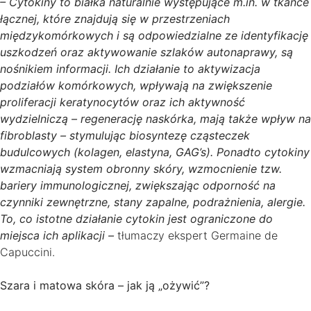
– Cytokiny to białka naturalnie występujące m.in. w tkance
łącznej, które znajdują się w przestrzeniach
międzykomórkowych i są odpowiedzialne ze identyfikację
uszkodzeń oraz aktywowanie szlaków autonaprawy, są
nośnikiem informacji. Ich działanie to aktywizacja
podziałów komórkowych, wpływają na zwiększenie
proliferacji keratynocytów oraz ich aktywność
wydzielniczą – regenerację naskórka, mają także wpływ na
fibroblasty – stymulując biosyntezę cząsteczek
budulcowych (kolagen, elastyna, GAG’s). Ponadto cytokiny
wzmacniają system obronny skóry, wzmocnienie tzw.
bariery immunologicznej, zwiększając odporność na
czynniki zewnętrzne, stany zapalne, podrażnienia, alergie.
To, co istotne działanie cytokin jest ograniczone do
miejsca ich aplikacji –
tłumaczy ekspert Germaine de
Capuccini.
Szara i matowa skóra – jak ją „ożywić”?