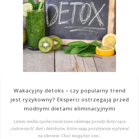
Wakacyjny detoks – czy popularny trend
jest ryzykowny? Eksperci ostrzegają przed
modnymi dietami eliminacyjnymi
Latem media społecznościowe zalewają porady dotyczące
„cudownych” diet i detoksów, które mają pozytywnie wpływać
na zdrowie. Choć mogą być one…