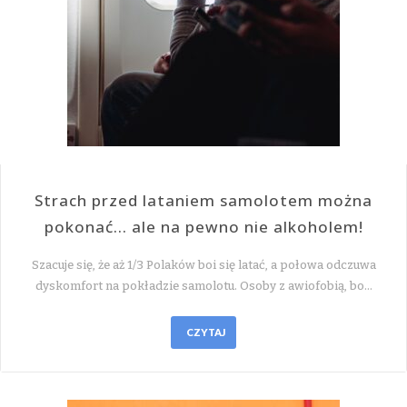
Strach przed lataniem samolotem można
pokonać… ale na pewno nie alkoholem!
Szacuje się, że aż 1/3 Polaków boi się latać, a połowa odczuwa
dyskomfort na pokładzie samolotu. Osoby z awiofobią, bo…
CZYTAJ