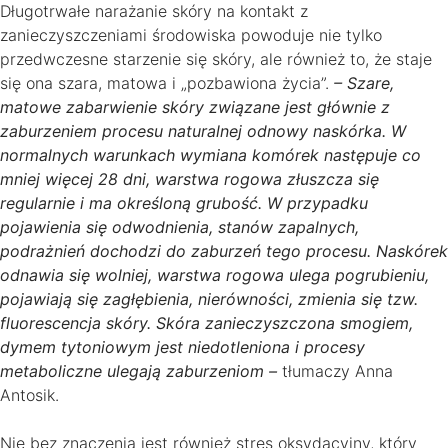
Długotrwałe narażanie skóry na kontakt z
zanieczyszczeniami środowiska powoduje nie tylko
przedwczesne starzenie się skóry, ale również to, że staje
się ona szara, matowa i „pozbawiona życia”.
– Szare,
matowe zabarwienie skóry związane jest głównie z
zaburzeniem procesu naturalnej odnowy naskórka. W
normalnych warunkach wymiana komórek następuje co
mniej więcej 28 dni, warstwa rogowa złuszcza się
regularnie i ma określoną grubość. W przypadku
pojawienia się odwodnienia, stanów zapalnych,
podrażnień dochodzi do zaburzeń tego procesu. Naskórek
odnawia się wolniej, warstwa rogowa ulega pogrubieniu,
pojawiają się zagłębienia, nierówności, zmienia się tzw.
fluorescencja skóry. Skóra zanieczyszczona smogiem,
dymem tytoniowym jest niedotleniona i procesy
metaboliczne ulegają zaburzeniom –
tłumaczy Anna
Antosik.
Nie bez znaczenia jest również stres oksydacyjny, który