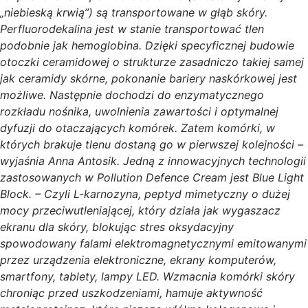
„niebieską krwią”) są transportowane w głąb skóry.
Perfluorodekalina jest w stanie transportować tlen
podobnie jak hemoglobina. Dzięki specyficznej budowie
otoczki ceramidowej o strukturze zasadniczo takiej samej
jak ceramidy skórne, pokonanie bariery naskórkowej jest
możliwe. Następnie dochodzi do enzymatycznego
rozkładu nośnika, uwolnienia zawartości i optymalnej
dyfuzji do otaczających komórek. Zatem komórki, w
których brakuje tlenu dostaną go w pierwszej kolejności –
wyjaśnia Anna Antosik. Jedną z innowacyjnych technologii
zastosowanych w Pollution Defence Cream jest Blue Light
Block. – Czyli L-karnozyna, peptyd mimetyczny o dużej
mocy przeciwutleniającej, który działa jak wygaszacz
ekranu dla skóry, blokując stres oksydacyjny
spowodowany falami elektromagnetycznymi emitowanymi
przez urządzenia elektroniczne, ekrany komputerów,
smartfony, tablety, lampy LED. Wzmacnia komórki skóry
chroniąc przed uszkodzeniami, hamuje aktywność