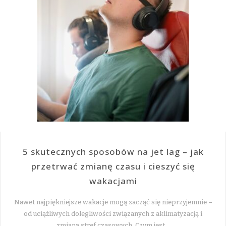
5 skutecznych sposobów na jet lag – jak
przetrwać zmianę czasu i cieszyć się
wakacjami
Nawet najpiękniejsze wakacje mogą zacząć się nieprzyjemnie –
od uciążliwych dolegliwości związanych z aklimatyzacją i
zmianą stref czasowych. Czym jest…