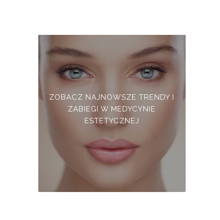
ZOBACZ NAJNOWSZE TRENDY I
ZABIEGI W MEDYCYNIE
ESTETYCZNEJ