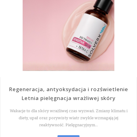
Regeneracja, antyoksydacja i rozświetlenie
Letnia pielęgnacja wrażliwej skóry
Wakacje to dla skóry wrażliwej czas wyzwań. Zmiany klimatu i
diety, upał oraz porywisty wiatr zwykle wzmagają jej
reaktywność. Pielęgnacyjnym…