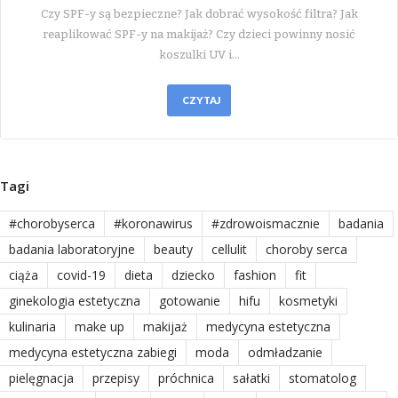
Czy SPF-y są bezpieczne? Jak dobrać wysokość filtra? Jak
reaplikować SPF-y na makijaż? Czy dzieci powinny nosić
koszulki UV i…
CZYTAJ
Tagi
#chorobyserca
#koronawirus
#zdrowoismacznie
badania
badania laboratoryjne
beauty
cellulit
choroby serca
ciąża
covid-19
dieta
dziecko
fashion
fit
ginekologia estetyczna
gotowanie
hifu
kosmetyki
kulinaria
make up
makijaż
medycyna estetyczna
medycyna estetyczna zabiegi
moda
odmładzanie
pielęgnacja
przepisy
próchnica
sałatki
stomatolog