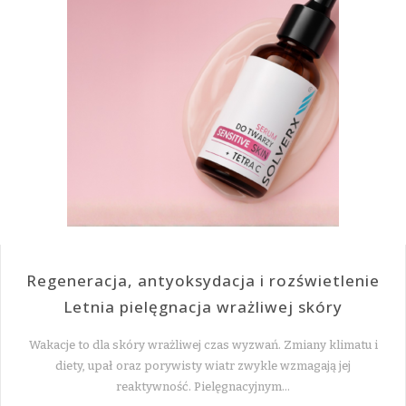
Regeneracja, antyoksydacja i rozświetlenie
Letnia pielęgnacja wrażliwej skóry
Wakacje to dla skóry wrażliwej czas wyzwań. Zmiany klimatu i
diety, upał oraz porywisty wiatr zwykle wzmagają jej
reaktywność. Pielęgnacyjnym…