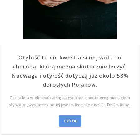
Otyłość to nie kwestia silnej woli. To
choroba, którą można skutecznie leczyć.
Nadwaga i otyłość dotyczą już około 58%
dorosłych Polaków.
Przez lata wiele osób zmagających się z nadmierną masą ciała
słyszało: „wystarczy mniej jeść i więcej się ruszać”. Dziś wiemy…
CZYTAJ