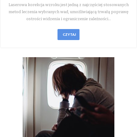
Laserowa korekcja wzroku jest jedną z najczęściej stosowanych
metod leczenia wybranych wad, umożliwiającą trwałą poprawę
ostrości widzenia i ograniczenie zależności…
CZYTAJ