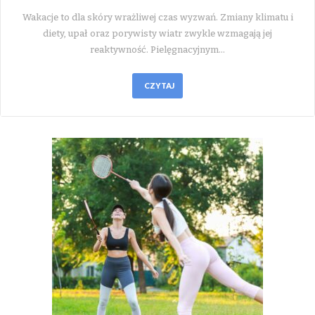
Wakacje to dla skóry wrażliwej czas wyzwań. Zmiany klimatu i
diety, upał oraz porywisty wiatr zwykle wzmagają jej
reaktywność. Pielęgnacyjnym…
CZYTAJ