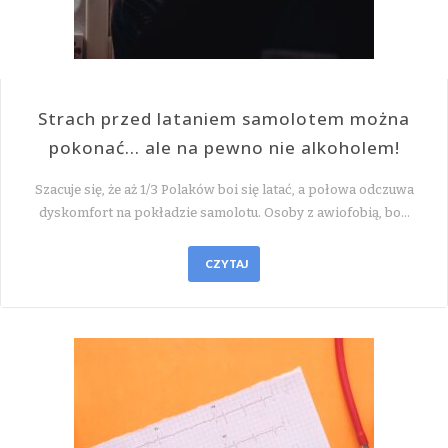
Strach przed lataniem samolotem można
pokonać… ale na pewno nie alkoholem!
Szacuje się, że aż 1/3 Polaków boi się latać, a połowa odczuwa
dyskomfort na pokładzie samolotu. Osoby z awiofobią, bo…
CZYTAJ