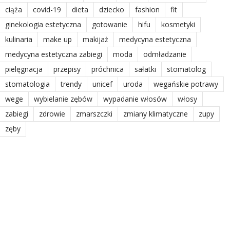
ciąża
covid-19
dieta
dziecko
fashion
fit
ginekologia estetyczna
gotowanie
hifu
kosmetyki
kulinaria
make up
makijaż
medycyna estetyczna
medycyna estetyczna zabiegi
moda
odmładzanie
pielęgnacja
przepisy
próchnica
sałatki
stomatolog
stomatologia
trendy
unicef
uroda
wegańskie potrawy
wege
wybielanie zębów
wypadanie włosów
włosy
zabiegi
zdrowie
zmarszczki
zmiany klimatyczne
zupy
zęby