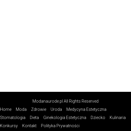
Modanaurode.pl All Rights Reserved
Home
Moda
Zdrowie
Uroda
Medycyna Estetyczna
Stomatologia
Dieta
Ginekologia Estetyczna
Dziecko
Kulinaria
Konkursy
Kontakt
Polityka Prywatności