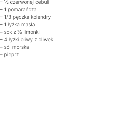
– ½ czerwonej cebuli
– 1 pomarańcza
– 1/3 pęczka kolendry
– 1 łyżka masła
– sok z ½ limonki
– 4 łyżki oliwy z oliwek
– sól morska
– pieprz