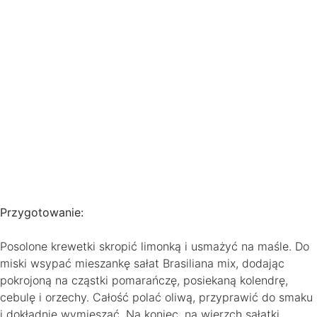
Przygotowanie:
Posolone krewetki skropić limonką i usmażyć na maśle. Do
miski wsypać mieszankę sałat Brasiliana mix, dodając
pokrojoną na cząstki pomarańczę, posiekaną kolendrę,
cebulę i orzechy. Całość polać oliwą, przyprawić do smaku
i dokładnie wymieszać. Na koniec, na wierzch sałatki,