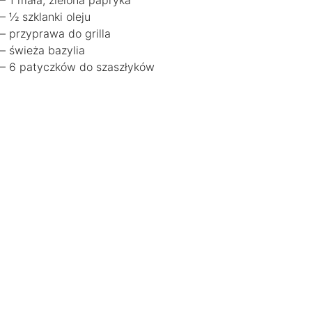
– 1 mała, zielona papryka
– ½ szklanki oleju
– przyprawa do grilla
– świeża bazylia
– 6 patyczków do szaszłyków