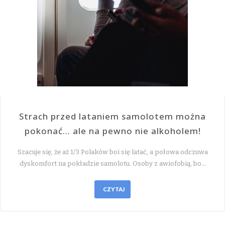
Strach przed lataniem samolotem można
pokonać… ale na pewno nie alkoholem!
Szacuje się, że aż 1/3 Polaków boi się latać, a połowa odczuwa
dyskomfort na pokładzie samolotu. Osoby z awiofobią, bo…
CZYTAJ