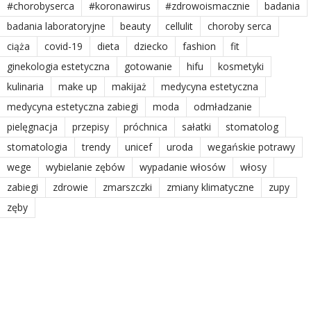
#chorobyserca
#koronawirus
#zdrowoismacznie
badania
badania laboratoryjne
beauty
cellulit
choroby serca
ciąża
covid-19
dieta
dziecko
fashion
fit
ginekologia estetyczna
gotowanie
hifu
kosmetyki
kulinaria
make up
makijaż
medycyna estetyczna
medycyna estetyczna zabiegi
moda
odmładzanie
pielęgnacja
przepisy
próchnica
sałatki
stomatolog
stomatologia
trendy
unicef
uroda
wegańskie potrawy
wege
wybielanie zębów
wypadanie włosów
włosy
zabiegi
zdrowie
zmarszczki
zmiany klimatyczne
zupy
zęby