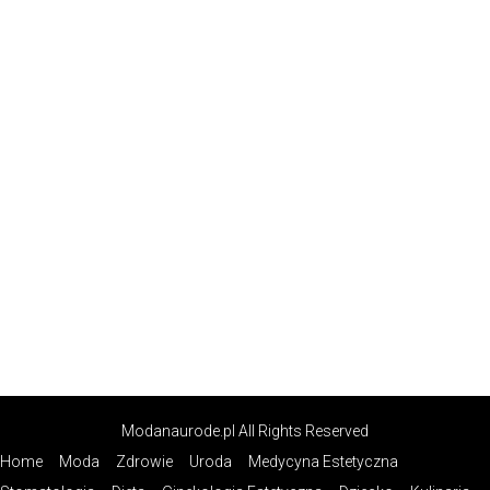
Modanaurode.pl All Rights Reserved
Home
Moda
Zdrowie
Uroda
Medycyna Estetyczna