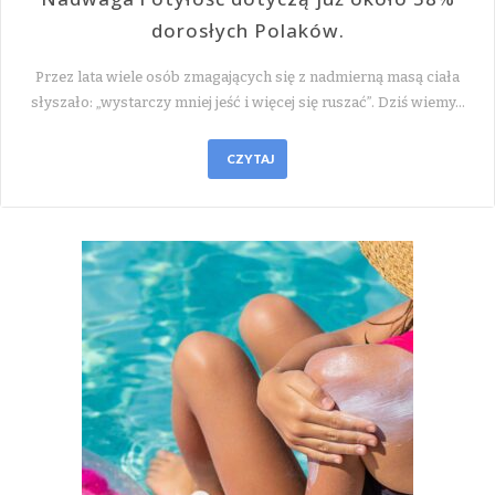
dorosłych Polaków.
Przez lata wiele osób zmagających się z nadmierną masą ciała
słyszało: „wystarczy mniej jeść i więcej się ruszać”. Dziś wiemy…
CZYTAJ