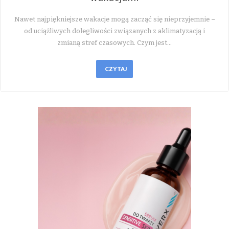
Nawet najpiękniejsze wakacje mogą zacząć się nieprzyjemnie –
od uciążliwych dolegliwości związanych z aklimatyzacją i
zmianą stref czasowych. Czym jest…
CZYTAJ