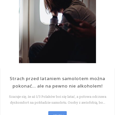
Strach przed lataniem samolotem można
pokonać… ale na pewno nie alkoholem!
Szacuje się, że aż 1/3 Polaków boi się latać, a połowa odczuwa
dyskomfort na pokładzie samolotu. Osoby z awiofobią, bo…