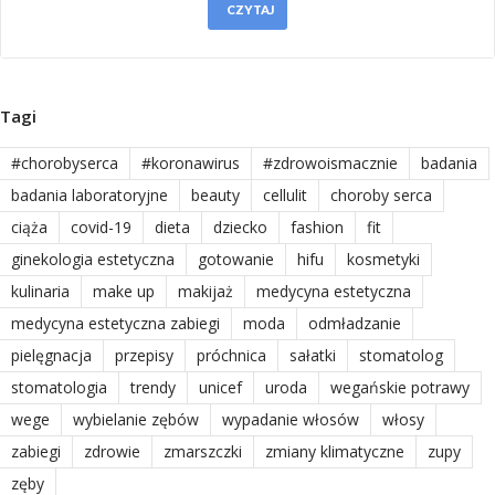
CZYTAJ
Tagi
#chorobyserca
#koronawirus
#zdrowoismacznie
badania
badania laboratoryjne
beauty
cellulit
choroby serca
ciąża
covid-19
dieta
dziecko
fashion
fit
ginekologia estetyczna
gotowanie
hifu
kosmetyki
kulinaria
make up
makijaż
medycyna estetyczna
medycyna estetyczna zabiegi
moda
odmładzanie
pielęgnacja
przepisy
próchnica
sałatki
stomatolog
stomatologia
trendy
unicef
uroda
wegańskie potrawy
wege
wybielanie zębów
wypadanie włosów
włosy
zabiegi
zdrowie
zmarszczki
zmiany klimatyczne
zupy
zęby