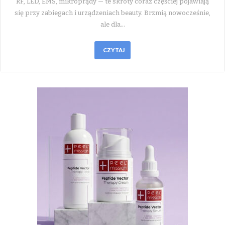
RF, LED, EMS, mikroprądy — te skróty coraz częściej pojawiają
się przy zabiegach i urządzeniach beauty. Brzmią nowocześnie,
ale dla…
CZYTAJ