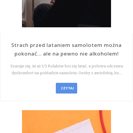
Strach przed lataniem samolotem można
pokonać… ale na pewno nie alkoholem!
Szacuje się, że aż 1/3 Polaków boi się latać, a połowa odczuwa
dyskomfort na pokładzie samolotu. Osoby z awiofobią, bo…
CZYTAJ