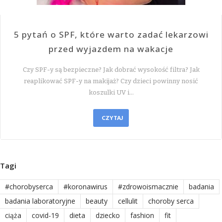
5 pytań o SPF, które warto zadać lekarzowi
przed wyjazdem na wakacje
Czy SPF-y są bezpieczne? Jak dobrać wysokość filtra? Jak
reaplikować SPF-y na makijaż? Czy dzieci powinny nosić
koszulki UV i…
CZYTAJ
Tagi
#chorobyserca
#koronawirus
#zdrowoismacznie
badania
badania laboratoryjne
beauty
cellulit
choroby serca
ciąża
covid-19
dieta
dziecko
fashion
fit