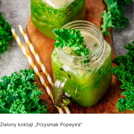
Zielony koktajl „Przysmak Popeye’a”