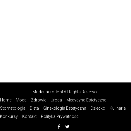
Modanaurode.pl All Rights Reserved
Home
Moda
Zdrowie
Uroda
Medycyna Estetyczna
Stomatologia
Dieta
Ginekologia Estetyczna
Dziecko
Kulinaria
Konkursy
Kontakt
Polityka Prywatności