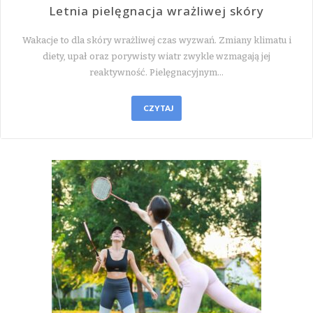
Letnia pielęgnacja wrażliwej skóry
Wakacje to dla skóry wrażliwej czas wyzwań. Zmiany klimatu i
diety, upał oraz porywisty wiatr zwykle wzmagają jej
reaktywność. Pielęgnacyjnym…
CZYTAJ