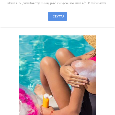
słyszało: „wystarczy mniej jeść i więcej się ruszać”. Dziś wiemy…
CZYTAJ