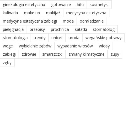
ginekologia estetyczna
gotowanie
hifu
kosmetyki
kulinaria
make up
makijaż
medycyna estetyczna
medycyna estetyczna zabiegi
moda
odmładzanie
pielęgnacja
przepisy
próchnica
sałatki
stomatolog
stomatologia
trendy
unicef
uroda
wegańskie potrawy
wege
wybielanie zębów
wypadanie włosów
włosy
zabiegi
zdrowie
zmarszczki
zmiany klimatyczne
zupy
zęby