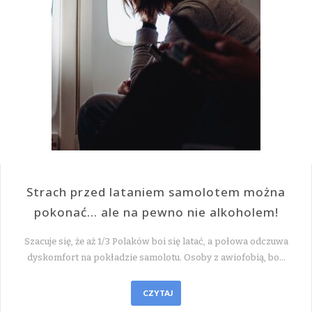
Strach przed lataniem samolotem można
pokonać… ale na pewno nie alkoholem!
Szacuje się, że aż 1/3 Polaków boi się latać, a połowa odczuwa
dyskomfort na pokładzie samolotu. Osoby z awiofobią, bo…
CZYTAJ