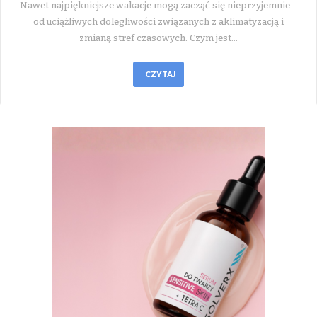
Nawet najpiękniejsze wakacje mogą zacząć się nieprzyjemnie –
od uciążliwych dolegliwości związanych z aklimatyzacją i
zmianą stref czasowych. Czym jest…
CZYTAJ