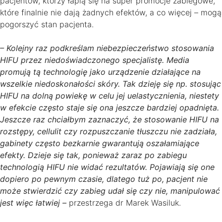
pacjentów, którzy łapią się na super promocje zabiegowe,
które finalnie nie dają żadnych efektów, a co więcej – mogą
pogorszyć stan pacjenta.
– Kolejny raz podkreślam niebezpieczeństwo stosowania
HIFU przez niedoświadczonego specjalistę. Media
promują tą technologię jako urządzenie działające na
wszelkie niedoskonałości skóry. Tak dzieję się np. stosując
HIFU na dolną powiekę w celu jej uelastycznienia, niestety
w efekcie często staje się ona jeszcze bardziej opadnięta.
Jeszcze raz chciałbym zaznaczyć, że stosowanie HIFU na
rozstępy, cellulit czy rozpuszczanie tłuszczu nie zadziała,
gabinety często bezkarnie gwarantują oszałamiające
efekty. Dzieje się tak, ponieważ zaraz po zabiegu
technologią HIFU nie widać rezultatów. Pojawiają się one
dopiero po pewnym czasie, dlatego tuż po, pacjent nie
może stwierdzić czy zabieg udał się czy nie, manipulować
jest więc łatwiej –
przestrzega dr Marek Wasiluk.