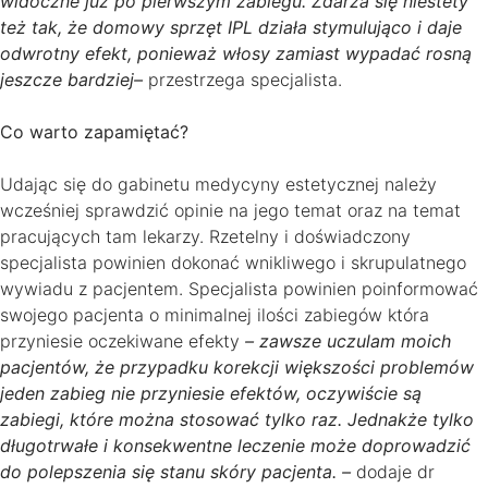
widoczne już po pierwszym zabiegu. Zdarza się niestety
też tak, że domowy sprzęt IPL działa stymulująco i daje
odwrotny efekt, ponieważ włosy zamiast wypadać rosną
jeszcze bardziej–
przestrzega specjalista.
Co warto zapamiętać?
Udając się do gabinetu medycyny estetycznej należy
wcześniej sprawdzić opinie na jego temat oraz na temat
pracujących tam lekarzy. Rzetelny i doświadczony
specjalista powinien dokonać wnikliwego i skrupulatnego
wywiadu z pacjentem. Specjalista powinien poinformować
swojego pacjenta o minimalnej ilości zabiegów która
przyniesie oczekiwane efekty
– zawsze uczulam moich
pacjentów, że przypadku korekcji większości problemów
jeden zabieg nie przyniesie efektów, oczywiście są
zabiegi, które można stosować tylko raz. Jednakże tylko
długotrwałe i konsekwentne leczenie może doprowadzić
do polepszenia się stanu skóry pacjenta. –
dodaje dr