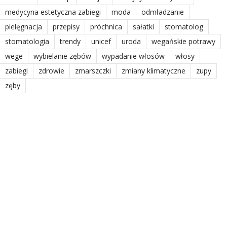
medycyna estetyczna zabiegi
moda
odmładzanie
pielęgnacja
przepisy
próchnica
sałatki
stomatolog
stomatologia
trendy
unicef
uroda
wegańskie potrawy
wege
wybielanie zębów
wypadanie włosów
włosy
zabiegi
zdrowie
zmarszczki
zmiany klimatyczne
zupy
zęby