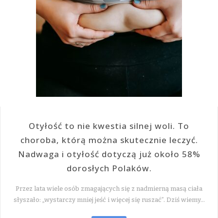
Otyłość to nie kwestia silnej woli. To
choroba, którą można skutecznie leczyć.
Nadwaga i otyłość dotyczą już około 58%
dorosłych Polaków.
Przez lata wiele osób zmagających się z nadmierną masą ciała
słyszało: „wystarczy mniej jeść i więcej się ruszać”. Dziś wiemy…