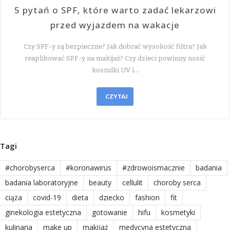
5 pytań o SPF, które warto zadać lekarzowi
przed wyjazdem na wakacje
Czy SPF-y są bezpieczne? Jak dobrać wysokość filtra? Jak
reaplikować SPF-y na makijaż? Czy dzieci powinny nosić
koszulki UV i…
CZYTAJ
Tagi
#chorobyserca
#koronawirus
#zdrowoismacznie
badania
badania laboratoryjne
beauty
cellulit
choroby serca
ciąża
covid-19
dieta
dziecko
fashion
fit
ginekologia estetyczna
gotowanie
hifu
kosmetyki
kulinaria
make up
makijaż
medycyna estetyczna