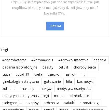
Czy SPF-y są bezpieczne? Jak dobrać wysokość filtra? Jak
reaplikować SPF-y na makijaż? Czy dzieci powinny nosić
koszulki UV i…
CZYTAJ
Tagi
#chorobyserca
#koronawirus
#zdrowoismacznie
badania
badania laboratoryjne
beauty
cellulit
choroby serca
ciąża
covid-19
dieta
dziecko
fashion
fit
ginekologia estetyczna
gotowanie
hifu
kosmetyki
kulinaria
make up
makijaż
medycyna estetyczna
medycyna estetyczna zabiegi
moda
odmładzanie
pielęgnacja
przepisy
próchnica
sałatki
stomatolog
stomatologia
trendy
unicef
uroda
wegańskie potrawy