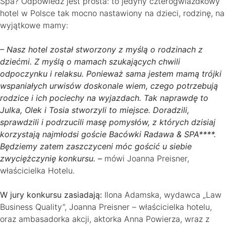
Spa? Odpowiedź jest prosta: to jedyny czterogwiazdkowy
hotel w Polsce tak mocno nastawiony na dzieci, rodzinę, na
wyjątkowe mamy:
– Nasz hotel został stworzony z myślą o rodzinach z
dziećmi. Z myślą o mamach szukających chwili
odpoczynku i relaksu. Ponieważ sama jestem mamą trójki
wspaniałych urwisów doskonale wiem, czego potrzebują
rodzice i ich pociechy na wyjazdach. Tak naprawdę to
Julka, Olek i Tosia stworzyli to miejsce. Doradzili,
sprawdzili i podrzucili masę pomysłów, z których dzisiaj
korzystają najmłodsi goście Bacówki Radawa & SPA****.
Będziemy zatem zaszczyceni móc gościć u siebie
zwyciężczynię konkursu. –
mówi Joanna Preisner,
właścicielka Hotelu.
W jury konkursu zasiadają:
Ilona Adamska, wydawca „Law
Business Quality”, Joanna Preisner – właścicielka hotelu,
oraz ambasadorka akcji, aktorka Anna Powierza, wraz z