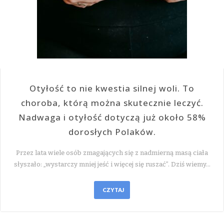
Otyłość to nie kwestia silnej woli. To
choroba, którą można skutecznie leczyć.
Nadwaga i otyłość dotyczą już około 58%
dorosłych Polaków.
Przez lata wiele osób zmagających się z nadmierną masą ciała
słyszało: „wystarczy mniej jeść i więcej się ruszać”. Dziś wiemy…
CZYTAJ