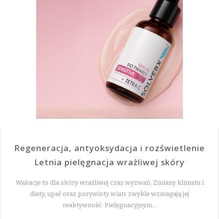
Regeneracja, antyoksydacja i rozświetlenie
Letnia pielęgnacja wrażliwej skóry
Wakacje to dla skóry wrażliwej czas wyzwań. Zmiany klimatu i
diety, upał oraz porywisty wiatr zwykle wzmagają jej
reaktywność. Pielęgnacyjnym…