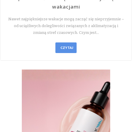
wakacjami
Nawet najpiękniejsze wakacje mogą zacząć się nieprzyjemnie –
od uciążliwych dolegliwości związanych z aklimatyzacją i
zmianą stref czasowych. Czym jest…
CZYTAJ