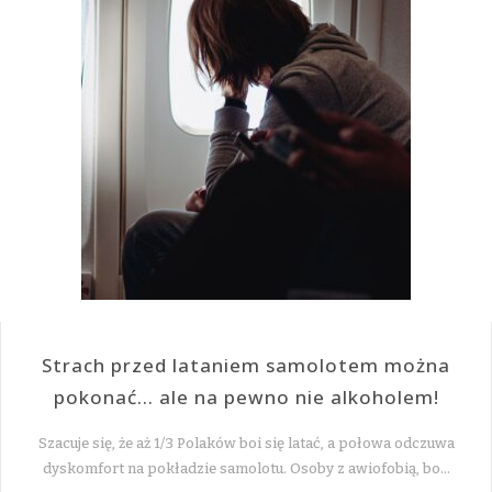
Strach przed lataniem samolotem można
pokonać… ale na pewno nie alkoholem!
Szacuje się, że aż 1/3 Polaków boi się latać, a połowa odczuwa
dyskomfort na pokładzie samolotu. Osoby z awiofobią, bo…