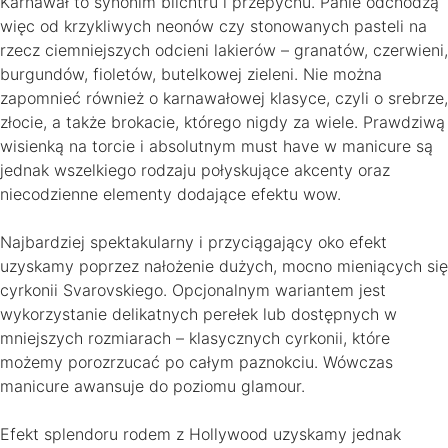
Karnawał to synonim blichtru i przepychu. Panie odchodzą
więc od krzykliwych neonów czy stonowanych pasteli na
rzecz ciemniejszych odcieni lakierów – granatów, czerwieni,
burgundów, fioletów, butelkowej zieleni. Nie można
zapomnieć również o karnawałowej klasyce, czyli o srebrze,
złocie, a także brokacie, którego nigdy za wiele. Prawdziwą
wisienką na torcie i absolutnym must have w manicure są
jednak wszelkiego rodzaju połyskujące akcenty oraz
niecodzienne elementy dodające efektu wow.
Najbardziej spektakularny i przyciągający oko efekt
uzyskamy poprzez nałożenie dużych, mocno mieniących się
cyrkonii Svarovskiego. Opcjonalnym wariantem jest
wykorzystanie delikatnych perełek lub dostępnych w
mniejszych rozmiarach – klasycznych cyrkonii, które
możemy porozrzucać po całym paznokciu. Wówczas
manicure awansuje do poziomu glamour.
Efekt splendoru rodem z Hollywood uzyskamy jednak