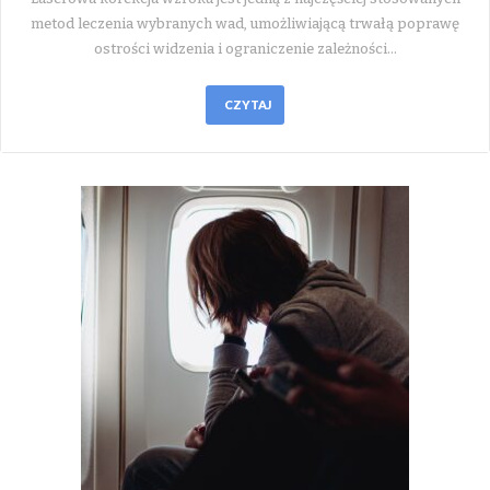
metod leczenia wybranych wad, umożliwiającą trwałą poprawę
ostrości widzenia i ograniczenie zależności…
CZYTAJ