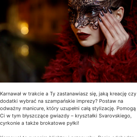
Karnawał w trakcie a Ty zastanawiasz się, jaką kreację czy
dodatki wybrać na szampańskie imprezy? Postaw na
odważny manicure, który uzupełni całą stylizację. Pomogą
Ci w tym błyszczące gwiazdy – kryształki Svarovskiego,
cyrkonie a także brokatowe pyłki!