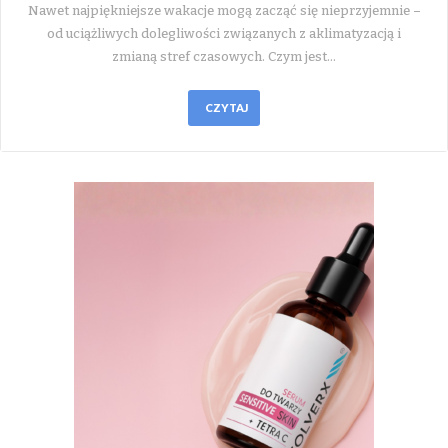
Nawet najpiękniejsze wakacje mogą zacząć się nieprzyjemnie –
od uciążliwych dolegliwości związanych z aklimatyzacją i
zmianą stref czasowych. Czym jest…
CZYTAJ