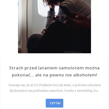
Strach przed lataniem samolotem można
pokonać… ale na pewno nie alkoholem!
Szacuje się, że aż 1/3 Polaków boi się latać, a połowa odczuwa
dyskomfort na pokładzie samolotu. Osoby z awiofobią, bo…
CZYTAJ