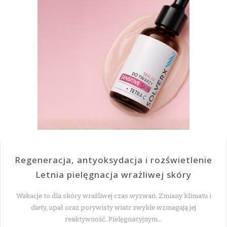
Regeneracja, antyoksydacja i rozświetlenie
Letnia pielęgnacja wrażliwej skóry
Wakacje to dla skóry wrażliwej czas wyzwań. Zmiany klimatu i
diety, upał oraz porywisty wiatr zwykle wzmagają jej
reaktywność. Pielęgnacyjnym…