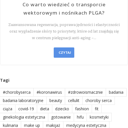
Co warto wiedzieć o transporcie
wektorowym i nośnikach PLGA?
Zaawansowana regeneracja, poprawa jędrności i elastyczności
oraz wygładzenie skóry to priorytety, które od lat znajdują się
w centrum pielęgnacji anti-aging –…
CZYTAJ
Tagi
#chorobyserca
#koronawirus
#zdrowoismacznie
badania
badania laboratoryjne
beauty
cellulit
choroby serca
ciąża
covid-19
dieta
dziecko
fashion
fit
ginekologia estetyczna
gotowanie
hifu
kosmetyki
kulinaria
make up
makijaż
medycyna estetyczna