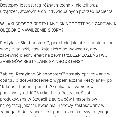
Dostępny jest szereg różnych technik iniekcji oraz
urządzeń, stosownie do indywidualnych potrzeb pacjenta.
W JAKI SPOSÓB RESTYLANE SKINBOOSTERS™ ZAPEWNIA
GŁĘBOKIE NAWILŻENIE SKÓRY?
Restylane Skinboosters™,
podobnie jak jabłko pobierające
wodę z gałązki, nawilżają skórę od wewnątrz, aby
zapewnić piękny efekt na zewnątrz.
BEZPIECZEŃSTWO
ZABIEGÓW RESTYLANE SKINBOOSTERS™
Zabiegi Restylane Skinboosters™ zostały
opracowane w
oparciu o doświadczenie z wypełniaczami Restylane® po
16 latach badań i ponad 20 milionach zabiegów,
począwszy od 1996 roku. Linia Restylane®jest
produkowana w Szwecji z surowców i materiałów
najwyższej jakości. Kwas hialuronowy zastosowany w
zabiegach Restylane® jest pochodzenia niezwierzęcego,