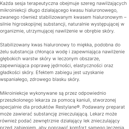
Każda sesja terapeutyczna obejmuje szereg nawilżających
mikroiniekcji długo działającego kwasu hialuronowego,
zwanego również stabilizowanym kwasem hialuronowym –
silnie higroskopijnej substancji, naturalnie występującej w
organizmie, utrzymującej nawilżenie w obrębie skóry.
Stabilizowany kwas hialuronowy to miękka, podobna do
żelu substancja chłonąca wodę i zapewniająca nawilżenie
głębokich warstw skóry w leczonym obszarze,
zapewniająca poprawę jędrności, elastyczności oraz
gładkości skóry. Efektem zabiegu jest uzyskanie
wspaniałego, zdrowego blasku skóry.
Mikroiniekcje wykonywane są przez odpowiednio
przeszkolonego lekarza za pomocą kaniuli, stworzonej
specjalnie dla produktów Restylane®. Podawany preparat
może zawierać substancję znieczulającą. Lekarz może
również podać zewnętrznie działający lek znieczulający
przed zabiegiem, aby poprawić komfort samego leczenia.