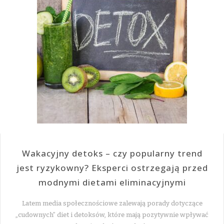
Wakacyjny detoks – czy popularny trend
jest ryzykowny? Eksperci ostrzegają przed
modnymi dietami eliminacyjnymi
Latem media społecznościowe zalewają porady dotyczące
„cudownych” diet i detoksów, które mają pozytywnie wpływać