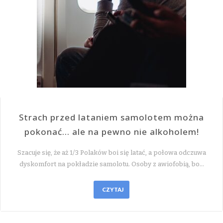
Strach przed lataniem samolotem można
pokonać… ale na pewno nie alkoholem!
Szacuje się, że aż 1/3 Polaków boi się latać, a połowa odczuwa
dyskomfort na pokładzie samolotu. Osoby z awiofobią, bo…
CZYTAJ