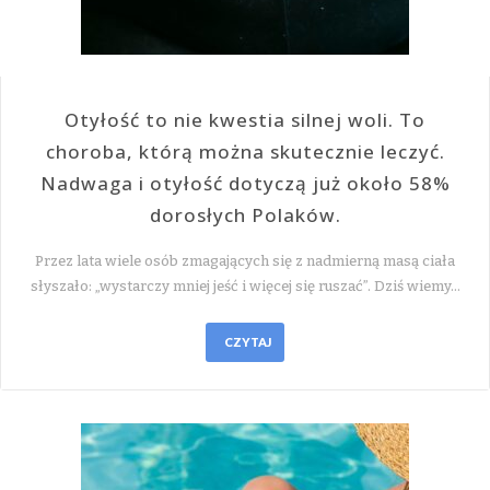
Otyłość to nie kwestia silnej woli. To
choroba, którą można skutecznie leczyć.
Nadwaga i otyłość dotyczą już około 58%
dorosłych Polaków.
Przez lata wiele osób zmagających się z nadmierną masą ciała
słyszało: „wystarczy mniej jeść i więcej się ruszać”. Dziś wiemy…
CZYTAJ