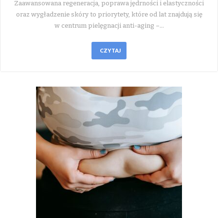
Zaawansowana regeneracja, poprawa jędrności i elastyczności
oraz wygładzenie skóry to priorytety, które od lat znajdują się
w centrum pielęgnacji anti-aging –…
CZYTAJ