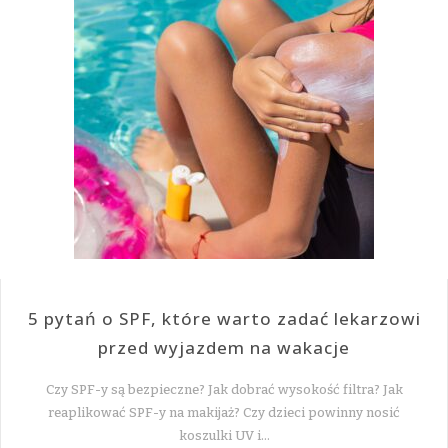
5 pytań o SPF, które warto zadać lekarzowi
przed wyjazdem na wakacje
Czy SPF-y są bezpieczne? Jak dobrać wysokość filtra? Jak
reaplikować SPF-y na makijaż? Czy dzieci powinny nosić
koszulki UV i…