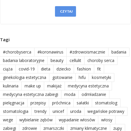
CZYTAJ
Tagi
#chorobyserca
#koronawirus
#zdrowoismacznie
badania
badania laboratoryjne
beauty
cellulit
choroby serca
ciąża
covid-19
dieta
dziecko
fashion
fit
ginekologia estetyczna
gotowanie
hifu
kosmetyki
kulinaria
make up
makijaż
medycyna estetyczna
medycyna estetyczna zabiegi
moda
odmładzanie
pielęgnacja
przepisy
próchnica
sałatki
stomatolog
stomatologia
trendy
unicef
uroda
wegańskie potrawy
wege
wybielanie zębów
wypadanie włosów
włosy
zabiegi
zdrowie
zmarszczki
zmiany klimatyczne
zupy