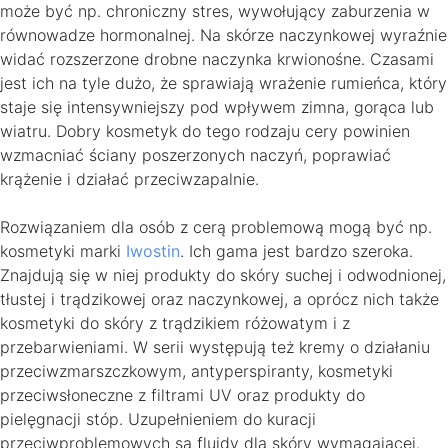
może być np. chroniczny stres, wywołujący zaburzenia w
równowadze hormonalnej. Na skórze naczynkowej wyraźnie
widać rozszerzone drobne naczynka krwionośne. Czasami
jest ich na tyle dużo, że sprawiają wrażenie rumieńca, który
staje się intensywniejszy pod wpływem zimna, gorąca lub
wiatru. Dobry kosmetyk do tego rodzaju cery powinien
wzmacniać ściany poszerzonych naczyń, poprawiać
krążenie i działać przeciwzapalnie.
Rozwiązaniem dla osób z cerą problemową mogą być np.
kosmetyki marki
Iwostin
. Ich gama jest bardzo szeroka.
Znajdują się w niej produkty do skóry suchej i odwodnionej,
tłustej i trądzikowej oraz naczynkowej, a oprócz nich także
kosmetyki do skóry z trądzikiem różowatym i z
przebarwieniami. W serii występują też kremy o działaniu
przeciwzmarszczkowym, antyperspiranty, kosmetyki
przeciwsłoneczne z filtrami UV oraz produkty do
pielęgnacji stóp. Uzupełnieniem do kuracji
przeciwproblemowych są fluidy dla skóry wymagającej.