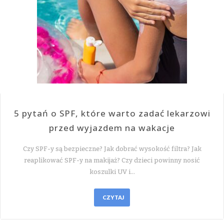
5 pytań o SPF, które warto zadać lekarzowi
przed wyjazdem na wakacje
Czy SPF-y są bezpieczne? Jak dobrać wysokość filtra? Jak
reaplikować SPF-y na makijaż? Czy dzieci powinny nosić
koszulki UV i…
CZYTAJ