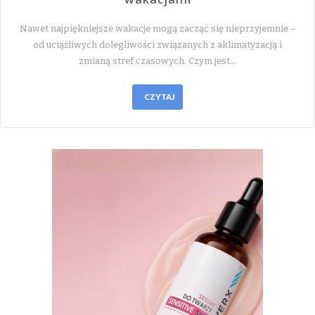
Nawet najpiękniejsze wakacje mogą zacząć się nieprzyjemnie –
od uciążliwych dolegliwości związanych z aklimatyzacją i
zmianą stref czasowych. Czym jest…
CZYTAJ