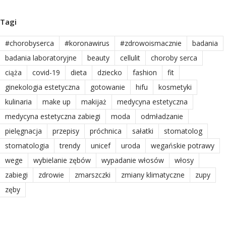
Tagi
#chorobyserca
#koronawirus
#zdrowoismacznie
badania
badania laboratoryjne
beauty
cellulit
choroby serca
ciąża
covid-19
dieta
dziecko
fashion
fit
ginekologia estetyczna
gotowanie
hifu
kosmetyki
kulinaria
make up
makijaż
medycyna estetyczna
medycyna estetyczna zabiegi
moda
odmładzanie
pielęgnacja
przepisy
próchnica
sałatki
stomatolog
stomatologia
trendy
unicef
uroda
wegańskie potrawy
wege
wybielanie zębów
wypadanie włosów
włosy
zabiegi
zdrowie
zmarszczki
zmiany klimatyczne
zupy
zęby