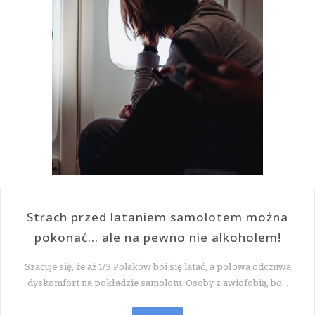
Strach przed lataniem samolotem można
pokonać… ale na pewno nie alkoholem!
Szacuje się, że aż 1/3 Polaków boi się latać, a połowa odczuwa
dyskomfort na pokładzie samolotu. Osoby z awiofobią, bo…