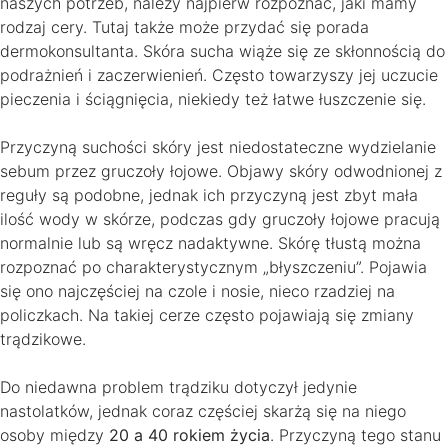
naszych potrzeb, należy najpierw rozpoznać, jaki mamy
rodzaj cery. Tutaj także może przydać się porada
dermokonsultanta. Skóra sucha wiąże się ze skłonnością do
podrażnień i zaczerwienień. Często towarzyszy jej uczucie
pieczenia i ściągnięcia, niekiedy też łatwe łuszczenie się.
Przyczyną suchości skóry jest niedostateczne wydzielanie
sebum przez gruczoły łojowe. Objawy skóry odwodnionej z
reguły są podobne, jednak ich przyczyną jest zbyt mała
ilość wody w skórze, podczas gdy gruczoły łojowe pracują
normalnie lub są wręcz nadaktywne. Skórę tłustą można
rozpoznać po charakterystycznym „błyszczeniu”. Pojawia
się ono najczęściej na czole i nosie, nieco rzadziej na
policzkach. Na takiej cerze często pojawiają się zmiany
trądzikowe.
Do niedawna problem trądziku dotyczył jedynie
nastolatków, jednak coraz częściej skarżą się na niego
osoby między
20 a 40 rokiem życia
. Przyczyną tego stanu