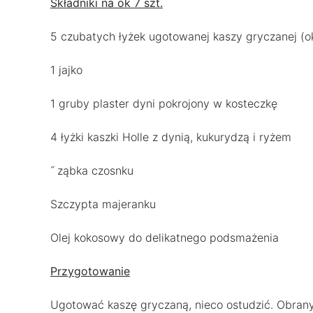
Składniki na ok 7 szt.
5 czubatych łyżek ugotowanej kaszy gryczanej (ok
1 jajko
1 gruby plaster dyni pokrojony w kosteczkę
4 łyżki kaszki Holle z dynią, kukurydzą i ryżem
˝ ząbka czosnku
Szczypta majeranku
Olej kokosowy do delikatnego podsmażenia
Przygotowanie
Ugotować kaszę gryczaną, nieco ostudzić. Obrany