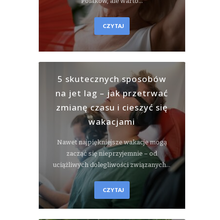
Polaków, ale warto…
CZYTAJ
5 skutecznych sposobów
na jet lag – jak przetrwać
zmianę czasu i cieszyć się
wakacjami
Nawet najpiękniejsze wakacje mogą
zacząć się nieprzyjemnie – od
uciążliwych dolegliwości związanych…
CZYTAJ