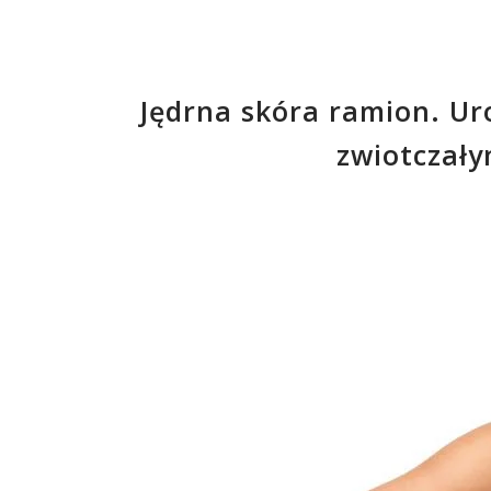
Jędrna skóra ramion. Ur
zwiotczał