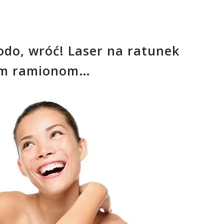
odo, wróć! Laser na ratunek
ym ramionom…