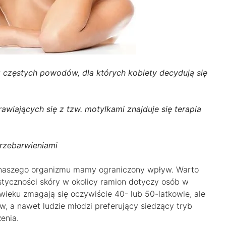
z częstych powodów, dla których kobiety decydują się
wiających się z tzw. motylkami znajduje się terapia
przebarwieniami
a naszego organizmu mamy ograniczony wpływ. Warto
astyczności skóry w okolicy ramion dotyczy osób w
ieku zmagają się oczywiście 40- lub 50-latkowie, ale
ów, a nawet ludzie młodzi preferujący siedzący tryb
enia.