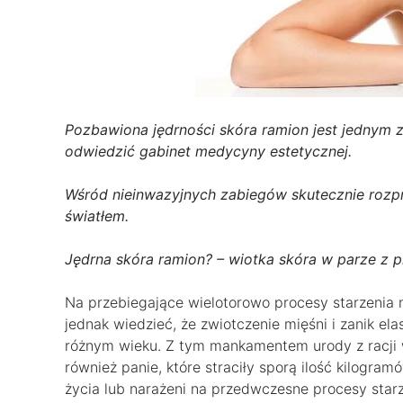
Pozbawiona jędrności skóra ramion jest jednym 
odwiedzić gabinet medycyny estetycznej.
Wśród nieinwazyjnych zabiegów skutecznie rozpra
światłem.
Jędrna skóra ramion? – wiotka skóra w parze z 
Na przebiegające wielotorowo procesy starzeni
jednak wiedzieć, że zwiotczenie mięśni i zanik el
różnym wieku. Z tym mankamentem urody z racji w
również panie, które straciły sporą ilość kilogram
życia lub narażeni na przedwczesne procesy starz