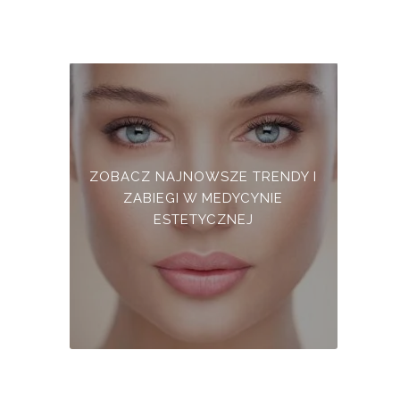
ZOBACZ NAJNOWSZE TRENDY I
ZABIEGI W MEDYCYNIE
ESTETYCZNEJ