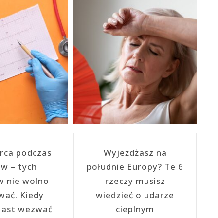
rca podczas
Wyjeżdżasz na
w – tych
południe Europy? Te 6
 nie wolno
rzeczy musisz
wać. Kiedy
wiedzieć o udarze
iast wezwać
cieplnym