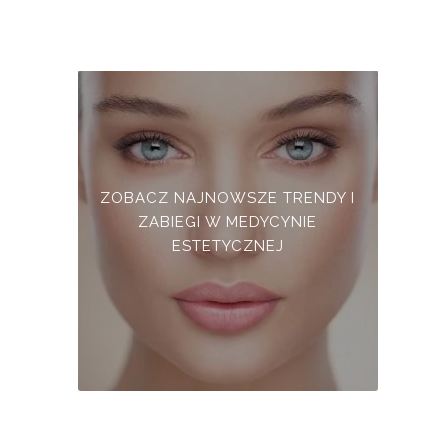
ZOBACZ NAJNOWSZE TRENDY I
ZABIEGI W MEDYCYNIE
ESTETYCZNEJ