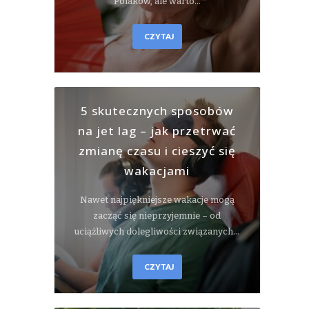
Polaków, ale warto…
CZYTAJ
5 skutecznych sposobów
na jet lag – jak przetrwać
zmianę czasu i cieszyć się
wakacjami
Nawet najpiękniejsze wakacje mogą
zacząć się nieprzyjemnie – od
uciążliwych dolegliwości związanych…
CZYTAJ