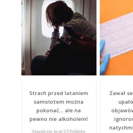
Strach przed lataniem
Zawał se
samolotem można
upałó
pokonać… ale na
objawów
pewno nie alkoholem!
ignoro
natychm
Szacuje się, że aż 1/3 Polaków