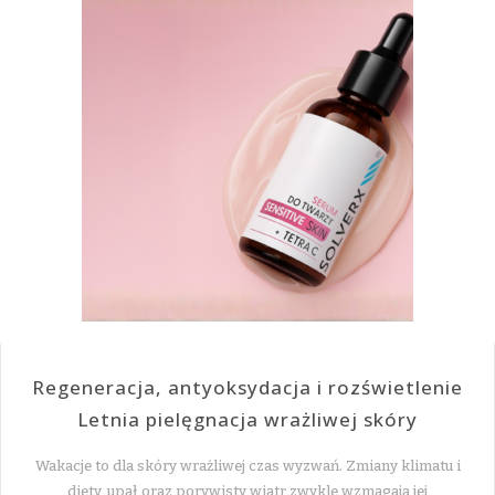
Regeneracja, antyoksydacja i rozświetlenie
Letnia pielęgnacja wrażliwej skóry
Wakacje to dla skóry wrażliwej czas wyzwań. Zmiany klimatu i
diety, upał oraz porywisty wiatr zwykle wzmagają jej