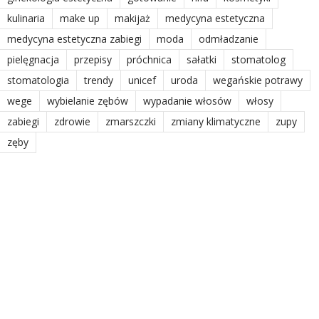
kulinaria
make up
makijaż
medycyna estetyczna
medycyna estetyczna zabiegi
moda
odmładzanie
pielęgnacja
przepisy
próchnica
sałatki
stomatolog
stomatologia
trendy
unicef
uroda
wegańskie potrawy
wege
wybielanie zębów
wypadanie włosów
włosy
zabiegi
zdrowie
zmarszczki
zmiany klimatyczne
zupy
zęby