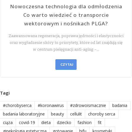
Nowoczesna technologia dla odmłodzenia
Co warto wiedzieć o transporcie
wektorowym i nośnikach PLGA?
Zaawansowana regeneracja, poprawa jędrności i elastyczności
oraz wygładzenie skóry to priorytety, które od lat znajdują się
w centrum pielęgnacji anti-aging –…
CZYTAJ
Tagi
#chorobyserca
#koronawirus
#zdrowoismacznie
badania
badania laboratoryjne
beauty
cellulit
choroby serca
ciąża
covid-19
dieta
dziecko
fashion
fit
ginekologia estetyczna
gotowanie
hifu
kosmetyki