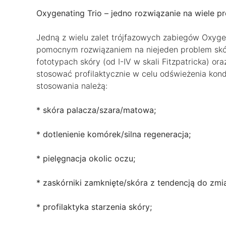
Oxygenating Trio – jedno rozwiązanie na wiele 
Jedną z wielu zalet trójfazowych zabiegów Oxygenat
pomocnym rozwiązaniem na niejeden problem skó
fototypach skóry (od I-IV w skali Fitzpatricka) o
stosować profilaktycznie w celu odświeżenia kon
stosowania należą:
* skóra palacza/szara/matowa;
* dotlenienie komórek/silna regeneracja;
* pielęgnacja okolic oczu;
* zaskórniki zamknięte/skóra z tendencją do zmi
* profilaktyka starzenia skóry;