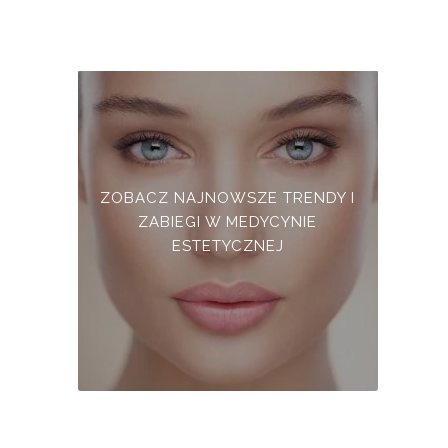
ZOBACZ NAJNOWSZE TRENDY I
ZABIEGI W MEDYCYNIE
ESTETYCZNEJ