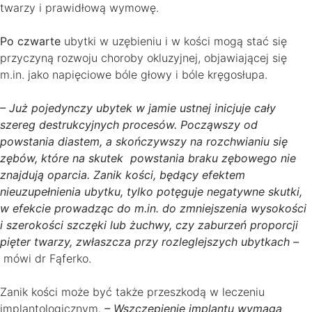
twarzy i prawidłową wymowę.
Po czwarte
ubytki w uzębieniu i w kości mogą stać się
przyczyną rozwoju choroby okluzyjnej, objawiającej się
m.in. jako napięciowe bóle głowy i bóle kręgosłupa.
– Już pojedynczy ubytek w jamie ustnej inicjuje cały
szereg destrukcyjnych procesów. Począwszy od
powstania diastem, a skończywszy na rozchwianiu się
zębów, które na skutek powstania braku zębowego nie
znajdują oparcia. Zanik kości, będący efektem
nieuzupełnienia ubytku, tylko potęguje negatywne skutki,
w efekcie prowadząc do m.in. do zmniejszenia wysokości
i szerokości szczęki lub żuchwy, czy zaburzeń proporcji
pięter twarzy, zwłaszcza przy rozleglejszych ubytkach –
mówi dr Fąferko.
Zanik kości może być także przeszkodą w leczeniu
implantologicznym.
– Wszczepienie implantu wymaga