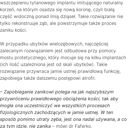
wszczepieniu tytanowego implantu imitującego naturalny
korzeń, na którym osadza się nową koronę, czyli białą
część widoczną ponad linią dziąseł. Takie rozwiązanie nie
tylko rekonstruuje ząb, ale powstrzymuje także proces
zaniku kości.
W przypadku ubytków wielozębowych, najczęściej
zalecanym rozwiązaniem jest odbudowa przy pomocy
mostu protetycznego, który mocuje się na kilku implantach
(ich ilość uzależniona jest od skali ubytków). Takie
rozwiązanie przywraca jamie ustnej prawidłową funkcję,
zapobiega także dalszemu postępowi atrofii.
– Zapobieganie zanikowi polega na jak najszybszym
przywróceniu prawidłowego obciążenia kości, tak aby
mogła ona uczestniczyć we wszystkich procesach
fizjologicznych zachodzących w jamie ustnej. W ten
sposób pomimo utraty zęba, jest ona nadal używana, a co
za tym idzie, nie zanika
– mówi dr Fąferko.