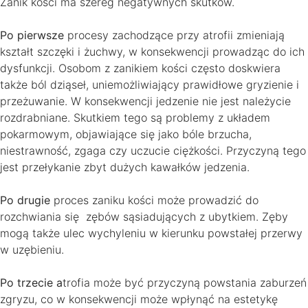
Zanik kości ma szereg negatywnych skutków.
Po pierwsze
procesy zachodzące przy atrofii zmieniają
kształt szczęki i żuchwy, w konsekwencji prowadząc do ich
dysfunkcji. Osobom z zanikiem kości często doskwiera
także ból dziąseł, uniemożliwiający prawidłowe gryzienie i
przeżuwanie. W konsekwencji jedzenie nie jest należycie
rozdrabniane. Skutkiem tego są problemy z układem
pokarmowym, objawiające się jako bóle brzucha,
niestrawność, zgaga czy uczucie ciężkości.
Przyczyną tego
jest przełykanie zbyt dużych kawałków jedzenia.
Po drugie
proces zaniku kości może prowadzić do
rozchwiania się zębów sąsiadujących z ubytkiem. Zęby
mogą także ulec wychyleniu w kierunku powstałej przerwy
w uzębieniu.
Po trzecie a
trofia może być przyczyną powstania zaburzeń
zgryzu, co w konsekwencji może wpłynąć na estetykę