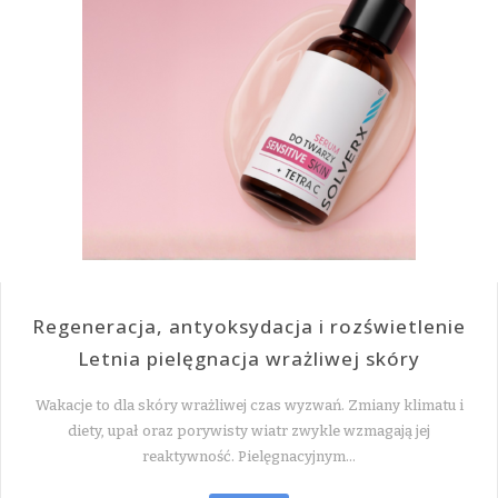
Regeneracja, antyoksydacja i rozświetlenie
Letnia pielęgnacja wrażliwej skóry
Wakacje to dla skóry wrażliwej czas wyzwań. Zmiany klimatu i
diety, upał oraz porywisty wiatr zwykle wzmagają jej
reaktywność. Pielęgnacyjnym…