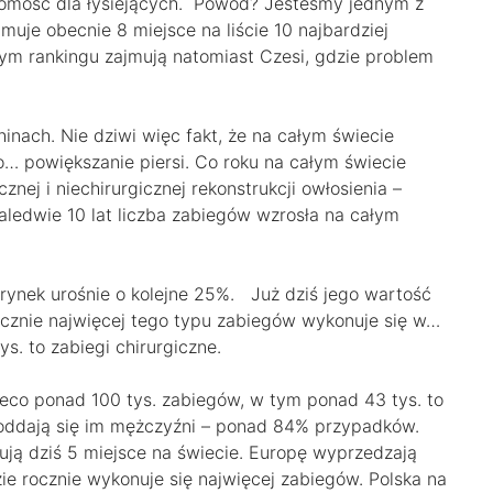
domość dla łysiejących. Powód? Jesteśmy jednym z
muje obecnie 8 miejsce na liście 10 najbardziej
tym rankingu zajmują natomiast Czesi, gdzie problem
hinach. Nie dziwi więc fakt, że na całym świecie
o… powiększanie piersi. Co roku na całym świecie
znej i niechirurgicznej rekonstrukcji owłosienia –
ledwie 10 lat liczba zabiegów wzrosła na całym
rynek urośnie o kolejne 25%. Już dziś jego wartość
ocznie najwięcej tego typu zabiegów wykonuje się w…
s. to zabiegi chirurgiczne.
ieco ponad 100 tys. zabiegów, w tym ponad 43 tys. to
j poddają się im mężczyźni – ponad 84% przypadków.
ują dziś 5 miejsce na świecie. Europę wyprzedzają
zie rocznie wykonuje się najwięcej zabiegów. Polska na