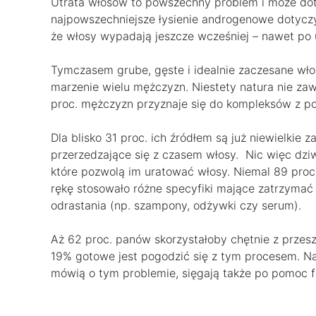
Utrata włosów to powszechny problem i może doty
najpowszechniejsze łysienie androgenowe dotyczy
że włosy wypadają jeszcze wcześniej – nawet po u
Tymczasem grube, gęste i idealnie zaczesane włos
marzenie wielu mężczyzn. Niestety natura nie zaw
proc. mężczyzn przyznaje się do kompleksów z p
Dla blisko 31 proc. ich źródłem są już niewielkie z
przerzedzające się z czasem włosy. Nic więc dzi
które pozwolą im uratować włosy. Niemal 89 proc
rękę stosowało różne specyfiki mające zatrzymać
odrastania (np. szampony, odżywki czy serum).
Aż 62 proc. panów skorzystałoby chętnie z przes
19% gotowe jest pogodzić się z tym procesem. Na
mówią o tym problemie, sięgają także po pomoc