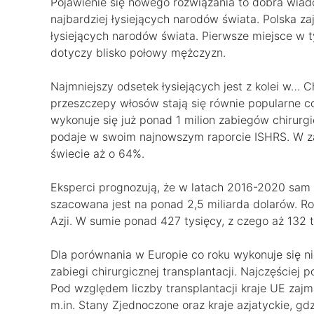
Pojawienie się nowego rozwiązania to dobra wia
najbardziej łysiejących narodów świata. Polska zaj
łysiejących narodów świata. Pierwsze miejsce w 
dotyczy blisko połowy mężczyzn.
Najmniejszy odsetek łysiejących jest z kolei w… C
przeszczepy włosów stają się równie popularne c
wykonuje się już ponad 1 milion zabiegów chirurgic
podaje w swoim najnowszym raporcie ISHRS. W za
świecie aż o 64%.
Eksperci prognozują, że w latach 2016-2020 sam 
szacowana jest na ponad 2,5 miliarda dolarów. R
Azji. W sumie ponad 427 tysięcy, z czego aż 132 ty
Dla porównania w Europie co roku wykonuje się n
zabiegi chirurgicznej transplantacji. Najczęście
Pod względem liczby transplantacji kraje UE zajm
m.in. Stany Zjednoczone oraz kraje azjatyckie, gd