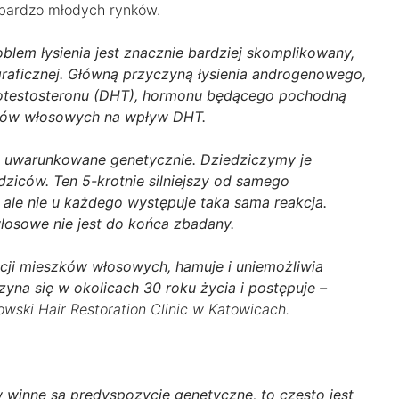
 bardzo młodych rynków.
blem łysienia jest znacznie bardziej skomplikowany,
raficznej. Główną przyczyną łysienia androgenowego,
ydrotestosteronu (DHT), hormonu będącego pochodną
zków włosowych na wpływ DHT.
lei uwarunkowane genetycznie. Dziedziczymy je
dziców. Ten 5-krotnie silniejszy od samego
ale nie u każdego występuje taka sama reakcja.
łosowe nie jest do końca zbadany.
cji mieszków włosowych, hamuje i uniemożliwia
na się w okolicach 30 roku życia i postępuje –
owski Hair Restoration Clinic w Katowicach.
winne są predyspozycje genetyczne, to często jest