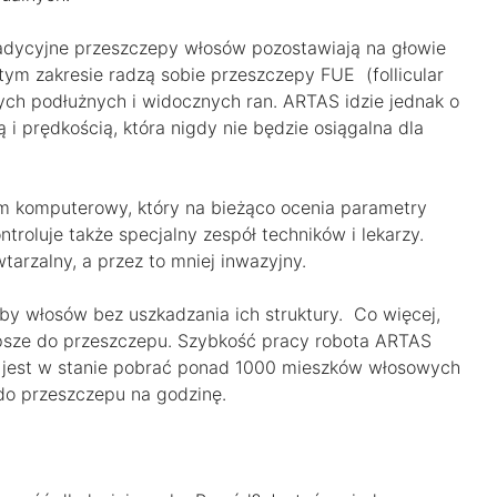
adycyjne przeszczepy włosów pozostawiają na głowie
w tym zakresie radzą sobie przeszczepy FUE (follicular
nych podłużnych i widocznych ran. ARTAS idzie jednak o
 i prędkością, która nigdy nie będzie osiągalna dla
tem komputerowy, który na bieżąco ocenia parametry
roluje także specjalny zespół techników i lekarzy.
arzalny, a przez to mniej inwazyjny.
by włosów bez uszkadzania ich struktury. Co więcej,
lepsze do przeszczepu. Szybkość pracy robota ARTAS
 jest w stanie pobrać ponad 1000 mieszków włosowych
o przeszczepu na godzinę.