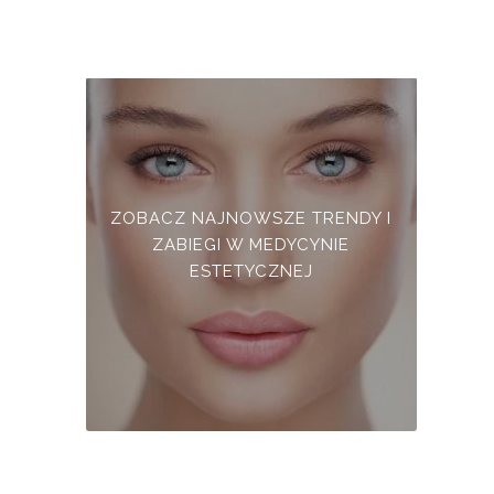
ZOBACZ NAJNOWSZE TRENDY I
ZABIEGI W MEDYCYNIE
ESTETYCZNEJ