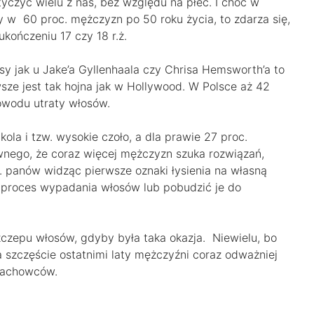
czyć wielu z nas, bez względu na płeć. I choć w
 w 60 proc. mężczyzn po 50 roku życia, to zdarza się,
kończeniu 17 czy 18 r.ż.
y jak u Jake’a Gyllenhaala czy Chrisa Hemsworth’a to
sze jest tak hojna jak w Hollywood. W Polsce aż 42
owodu utraty włosów.
akola i tzw. wysokie czoło, a dla prawie 27 proc.
wnego, że coraz więcej mężczyzn szuka rozwiązań,
. panów widząc pierwsze oznaki łysienia na własną
 proces wypadania włosów lub pobudzić je do
zczepu włosów, gdyby była taka okazja. Niewielu, bo
 szczęście ostatnimi laty mężczyźni coraz odważniej
 fachowców.