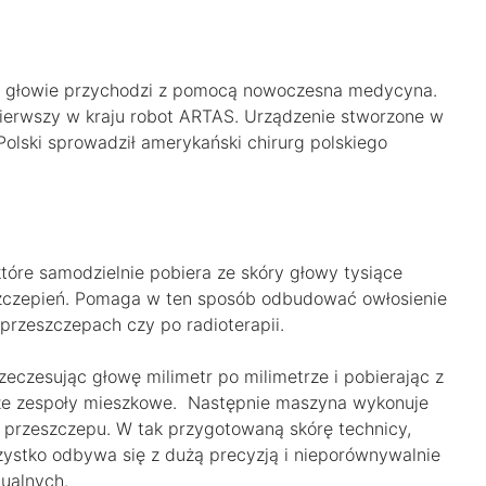
a głowie przychodzi z pomocą nowoczesna medycyna.
ierwszy w kraju robot ARTAS. Urządzenie stworzone w
Polski sprowadził amerykański chirurg polskiego
tóre samodzielnie pobiera ze skóry głowy tysiące
szczepień. Pomaga w ten sposób odbudować owłosienie
 przeszczepach czy po radioterapii.
eczesując głowę milimetr po milimetrze i pobierając z
psze zespoły mieszkowe. Następnie maszyna wykonuje
o przeszczepu. W tak przygotowaną skórę technicy,
zystko odbywa się z dużą precyzją i nieporównywalnie
ualnych.