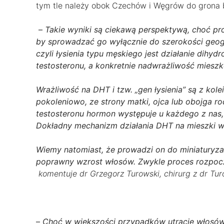
tym tle należy obok Czechów i Węgrów do grona
–
Takie wyniki są ciekawą perspektywą, choć pro
by sprowadzać go wyłącznie do szerokości geog
czyli łysienia typu męskiego jest działanie dih
testosteronu, a konkretnie nadwrażliwość mies
Wrażliwość na DHT i tzw. „gen łysienia” są z ko
pokoleniowo, ze strony matki, ojca lub obojga ro
testosteronu hormon występuje u każdego z nas, 
Dokładny mechanizm działania DHT na mieszki w
Wiemy natomiast, że prowadzi on do miniaturyza
poprawny wzrost włosów. Zwykle proces rozpoczy
komentuje dr Grzegorz Turowski, chirurg z dr Tur
–
Choć w większości przypadków utracie włosów 