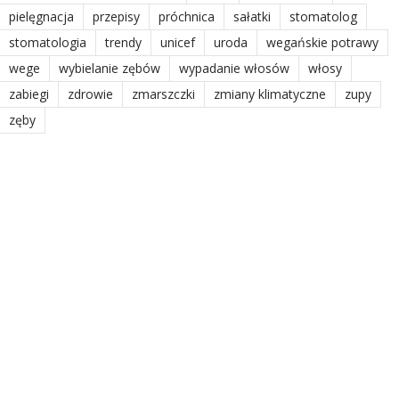
pielęgnacja
przepisy
próchnica
sałatki
stomatolog
stomatologia
trendy
unicef
uroda
wegańskie potrawy
wege
wybielanie zębów
wypadanie włosów
włosy
zabiegi
zdrowie
zmarszczki
zmiany klimatyczne
zupy
zęby