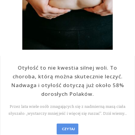
Otyłość to nie kwestia silnej woli. To
choroba, którą można skutecznie leczyć.
Nadwaga i otyłość dotyczą już około 58%
dorosłych Polaków.
Przez lata wiele osób zmagających się z nadmierną masą ciała
słyszało: „wystarczy mniej jeść i więcej się ruszać”. Dziś wiemy…
CZYTAJ