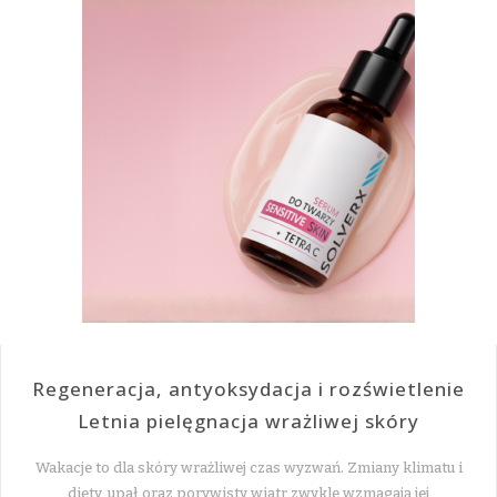
Regeneracja, antyoksydacja i rozświetlenie
Letnia pielęgnacja wrażliwej skóry
Wakacje to dla skóry wrażliwej czas wyzwań. Zmiany klimatu i
diety, upał oraz porywisty wiatr zwykle wzmagają jej