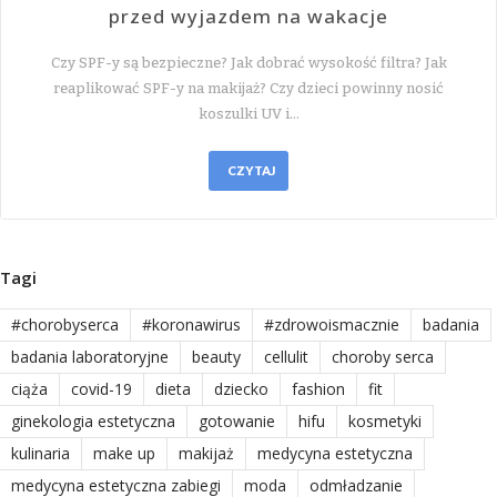
przed wyjazdem na wakacje
Czy SPF-y są bezpieczne? Jak dobrać wysokość filtra? Jak
reaplikować SPF-y na makijaż? Czy dzieci powinny nosić
koszulki UV i…
CZYTAJ
Tagi
#chorobyserca
#koronawirus
#zdrowoismacznie
badania
badania laboratoryjne
beauty
cellulit
choroby serca
ciąża
covid-19
dieta
dziecko
fashion
fit
ginekologia estetyczna
gotowanie
hifu
kosmetyki
kulinaria
make up
makijaż
medycyna estetyczna
medycyna estetyczna zabiegi
moda
odmładzanie