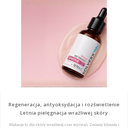
Regeneracja, antyoksydacja i rozświetlenie
Letnia pielęgnacja wrażliwej skóry
Wakacje to dla skóry wrażliwej czas wyzwań. Zmiany klimatu i