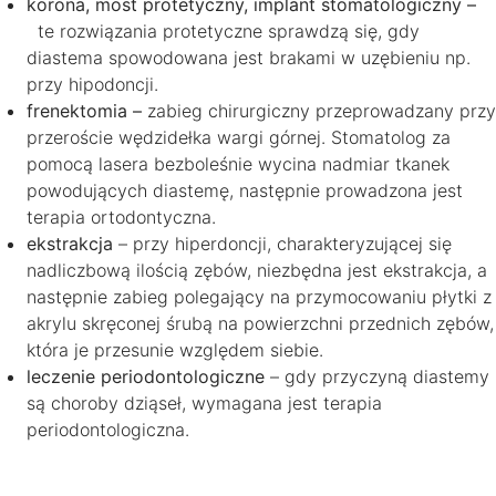
korona, most protetyczny, implant stomatologiczny –
te rozwiązania protetyczne sprawdzą się, gdy
diastema spowodowana jest brakami w uzębieniu np.
przy hipodoncji.
frenektomia –
zabieg chirurgiczny przeprowadzany przy
przeroście wędzidełka wargi górnej. Stomatolog za
pomocą lasera bezboleśnie wycina nadmiar tkanek
powodujących diastemę, następnie prowadzona jest
terapia ortodontyczna.
ekstrakcja
– przy hiperdoncji, charakteryzującej się
nadliczbową ilością zębów, niezbędna jest ekstrakcja, a
następnie zabieg polegający na przymocowaniu płytki z
akrylu skręconej śrubą na powierzchni przednich zębów,
która je przesunie względem siebie.
leczenie periodontologiczne
– gdy przyczyną diastemy
są choroby dziąseł, wymagana jest terapia
periodontologiczna.