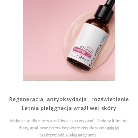
Regeneracja, antyoksydacja i rozświetlenie
Letnia pielęgnacja wrażliwej skóry
Wakacje to dla skóry wrażliwej czas wyzwań. Zmiany klimatu i
diety, upał oraz porywisty wiatr zwykle wzmagają jej
reaktywność. Pielęgnacyjnym…