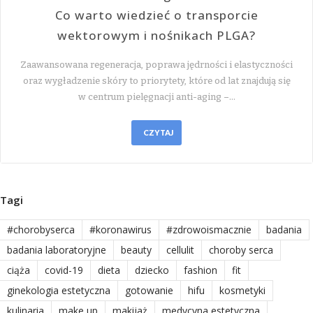
Co warto wiedzieć o transporcie
wektorowym i nośnikach PLGA?
Zaawansowana regeneracja, poprawa jędrności i elastyczności
oraz wygładzenie skóry to priorytety, które od lat znajdują się
w centrum pielęgnacji anti-aging –…
CZYTAJ
Tagi
#chorobyserca
#koronawirus
#zdrowoismacznie
badania
badania laboratoryjne
beauty
cellulit
choroby serca
ciąża
covid-19
dieta
dziecko
fashion
fit
ginekologia estetyczna
gotowanie
hifu
kosmetyki
kulinaria
make up
makijaż
medycyna estetyczna