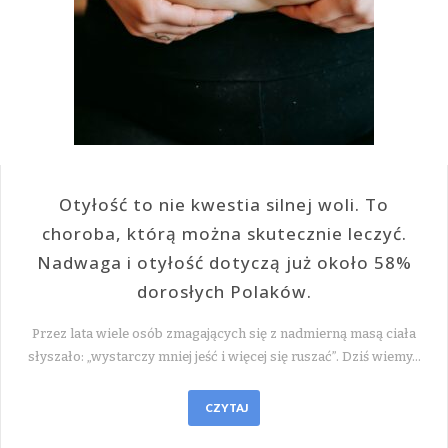
Otyłość to nie kwestia silnej woli. To
choroba, którą można skutecznie leczyć.
Nadwaga i otyłość dotyczą już około 58%
dorosłych Polaków.
Przez lata wiele osób zmagających się z nadmierną masą ciała
słyszało: „wystarczy mniej jeść i więcej się ruszać”. Dziś wiemy…
CZYTAJ