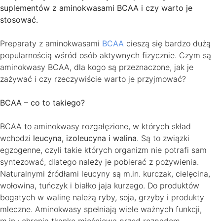
suplementów z aminokwasami BCAA i czy warto je
stosować.
Preparaty z aminokwasami
BCAA
cieszą się bardzo dużą
popularnością wśród osób aktywnych fizycznie. Czym są
aminokwasy BCAA, dla kogo są przeznaczone, jak je
zażywać i czy rzeczywiście warto je przyjmować?
BCAA – co to takiego?
BCAA to aminokwasy rozgałęzione, w których skład
wchodzi
leucyna, izoleucyna i walina
. Są to związki
egzogenne, czyli takie których organizm nie potrafi sam
syntezować, dlatego należy je pobierać z pożywienia.
Naturalnymi źródłami leucyny są m.in. kurczak, cielęcina,
wołowina, tuńczyk i białko jaja kurzego. Do produktów
bogatych w walinę należą ryby, soja, grzyby i produkty
mleczne. Aminokwasy spełniają wiele ważnych funkcji,
m.in.: chronią tkankę mięśniową przed rozpadem.