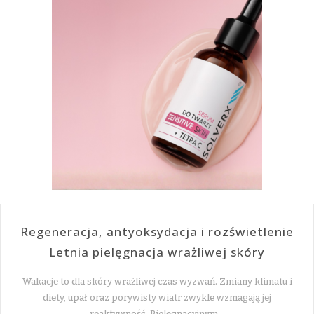
Regeneracja, antyoksydacja i rozświetlenie
Letnia pielęgnacja wrażliwej skóry
Wakacje to dla skóry wrażliwej czas wyzwań. Zmiany klimatu i
diety, upał oraz porywisty wiatr zwykle wzmagają jej
reaktywność. Pielęgnacyjnym…