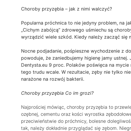
Choroby przyzębia – jak z nimi walczyć?
Popularna próchnica to nie jedyny problem, na j
„Cichym zabójcą” zdrowego uśmiechu są choroby 
wyrządzić wiele szkód. Kiedy należy zacząć się 
Nocne podjadanie, pośpieszne wychodzenie z dom
powoduje, że zaniedbujemy higienę jamy ustnej.
Dentysta.eu 9 proc. Polaków poświęca na mycie m
tego trudu wcale. W rezultacie, zęby nie tylko n
narażone na rozwój bakterii.
Choroby przyzębia Co im grozi?
Najprościej mówiąc, choroby przyzębia to przewlekł
ozębnej, cementu oraz kości wyrostka zębodołowe
przeciwieństwie do próchnicy, bolesne dolegliwoś
tak, należy dokładnie przyglądać się zębom. Nieg