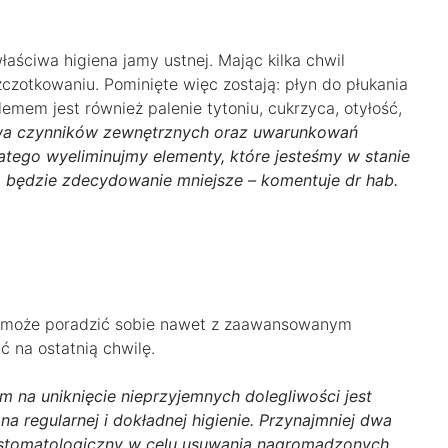
aściwa higiena jamy ustnej. Mając kilka chwil
czotkowaniu. Pominięte więc zostają: płyn do płukania
emem jest również palenie tytoniu, cukrzyca, otyłość,
wa czynników zewnętrznych oraz uwarunkowań
atego wyeliminujmy elementy, które jesteśmy w stanie
 będzie zdecydowanie mniejsze – komentuje dr hab.
 że może poradzić sobie nawet z zaawansowanym
ć na ostatnią chwilę.
 na uniknięcie nieprzyjemnych dolegliwości jest
na regularnej i dokładnej higienie. Przynajmniej dwa
t stomatologiczny w celu usuwania nagromadzonych