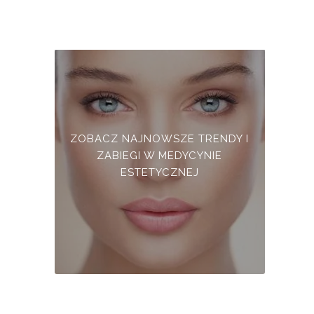
ZOBACZ NAJNOWSZE TRENDY I
ZABIEGI W MEDYCYNIE
ESTETYCZNEJ