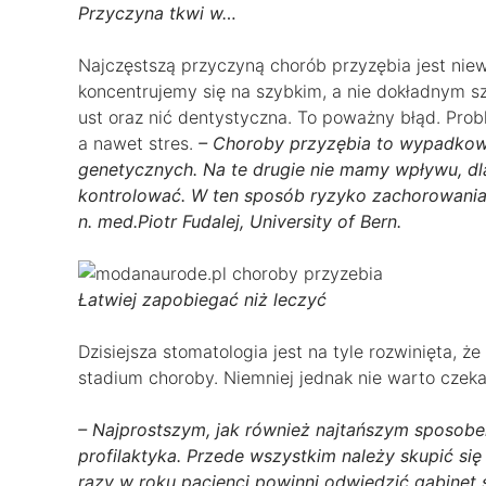
Przyczyna tkwi w…
Najczęstszą przyczyną chorób przyzębia jest niewł
koncentrujemy się na szybkim, a nie dokładnym sz
ust oraz nić dentystyczna. To poważny błąd. Probl
a nawet stres.
– Choroby przyzębia to wypadko
genetycznych. Na te drugie nie mamy wpływu, dl
kontrolować. W ten sposób ryzyko zachorowania
n. med.Piotr Fudalej, University of Bern.
Łatwiej zapobiegać niż leczyć
Dzisiejsza stomatologia jest na tyle rozwinięta,
stadium choroby. Niemniej jednak nie warto czeka
– Najprostszym, jak również najtańszym sposobem
profilaktyka. Przede wszystkim należy skupić się 
razy w roku pacjenci powinni odwiedzić gabine