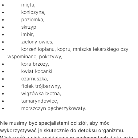
mięta,
koniczyna,
poziomka,
skrzyp,
imbir,
zielony owies,
korzeń łopianu, kopru, mniszka lekarskiego czy
wspominanej pokrzywy,
kora brzozy,
kwiat kocanki,
czarnuszka,
fiołek trójbarwny,
wiązówka błotna,
tamaryndowiec,
morszczyn pęcherzykowaty.
Nie musimy być specjalistami od ziół, aby móc
wykorzystywać je skutecznie do detoksu organizmu.
Większość z nich znajdziemy w suplementach diety, m.in.