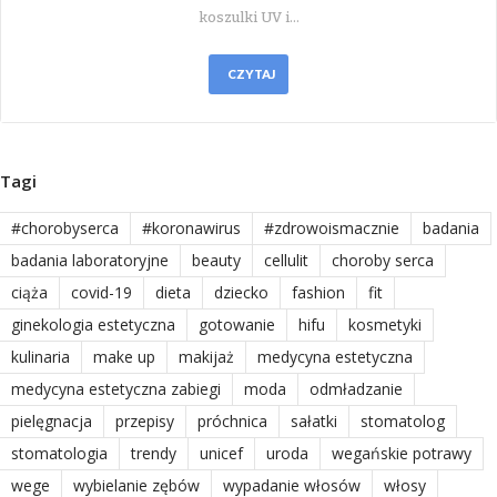
koszulki UV i…
CZYTAJ
Tagi
#chorobyserca
#koronawirus
#zdrowoismacznie
badania
badania laboratoryjne
beauty
cellulit
choroby serca
ciąża
covid-19
dieta
dziecko
fashion
fit
ginekologia estetyczna
gotowanie
hifu
kosmetyki
kulinaria
make up
makijaż
medycyna estetyczna
medycyna estetyczna zabiegi
moda
odmładzanie
pielęgnacja
przepisy
próchnica
sałatki
stomatolog
stomatologia
trendy
unicef
uroda
wegańskie potrawy
wege
wybielanie zębów
wypadanie włosów
włosy