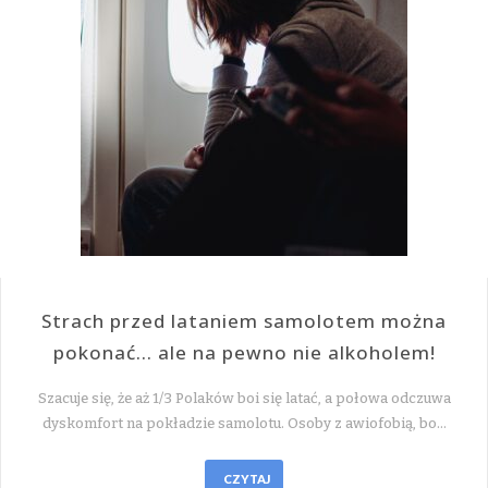
Strach przed lataniem samolotem można
pokonać… ale na pewno nie alkoholem!
Szacuje się, że aż 1/3 Polaków boi się latać, a połowa odczuwa
dyskomfort na pokładzie samolotu. Osoby z awiofobią, bo…
CZYTAJ