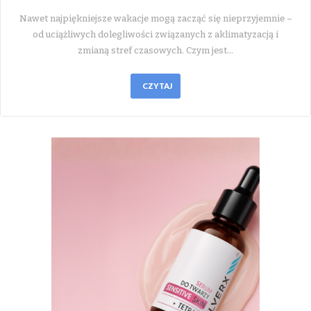
Nawet najpiękniejsze wakacje mogą zacząć się nieprzyjemnie –
od uciążliwych dolegliwości związanych z aklimatyzacją i
zmianą stref czasowych. Czym jest…
CZYTAJ