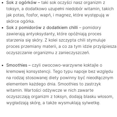
Sok z ogórków –
taki sok oczyści nasz organizm z
toksyn, a dodatkowo uzupełni niedobór witamin, takich
jak potas, fosfor, wapń, i magnez, które występują w
skórce ogórka.
Sok z pomidorów z dodatkiem chilli
– pomidory
zawierają
antyoksydanty, które opóźniają proces
starzenia się skóry. Z kolei szczypta chili stymuluje
proces przemiany materii, a co za tym idzie przyśpiesza
oczyszczanie organizmu z zanieczyszczeń.
Smoothies –
czyli owocowo-warzywne koktajle o
kremowej konsystencji. Tego typu napoje bez względu
na rodzaj stosowanej diety powinny być nieodłącznym
elementem każdego dnia.
Smoothies to zastrzyk
witamin. Wartości odżywcze w nich zawarte
oczyszczają organizm z toksyn, dodają blasku włosom,
wygładzają skórę, a także wysmuklają sylwetkę.