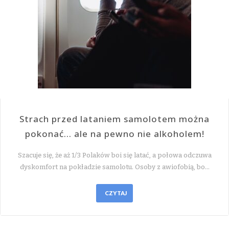
Strach przed lataniem samolotem można
pokonać… ale na pewno nie alkoholem!
Szacuje się, że aż 1/3 Polaków boi się latać, a połowa odczuwa
dyskomfort na pokładzie samolotu. Osoby z awiofobią, bo…
CZYTAJ