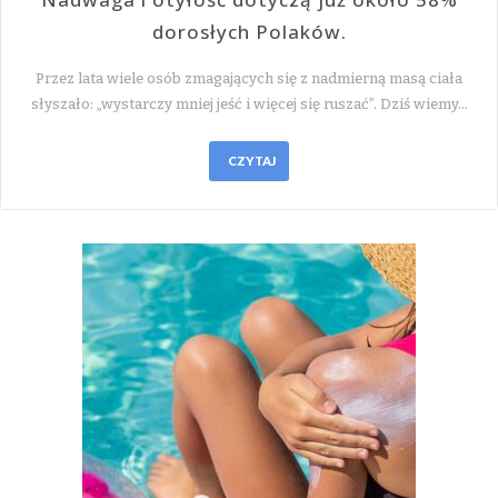
dorosłych Polaków.
Przez lata wiele osób zmagających się z nadmierną masą ciała
słyszało: „wystarczy mniej jeść i więcej się ruszać”. Dziś wiemy…
CZYTAJ